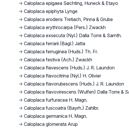
→
Caloplaca epigaea Søchting, Huneck & Etayo
→
Caloplaca epiphyta Lynge
→
Caloplaca erodens Tretiach, Pinna & Grube
→
Caloplaca erythrocarpa (Pers.) Zwackh
→
Caloplaca exsecuta (Nyl.) Dalla Torre & Sarnth.
→
Caloplaca ferrarii (Bagl.) Jatta
→
Caloplaca ferruginea (Huds.) Th. Fr.
→
Caloplaca festiva (Ach.) Zwackh
→
Caloplaca flavescens (Huds.) J. R. Laundon
→
Caloplaca flavocitrina (Nyl.) H. Olivier
→
Caloplaca flavorubescens (Huds.) J. R. Laundon
→
Caloplaca flavovirescens (Wulfen) Dalla Torre & S
→
Caloplaca furfuracea H. Magn.
→
Caloplaca fuscoatra (Bayrh.) Zahlbr.
→
Caloplaca germanica H. Magn.
→
Caloplaca glomerata Arup