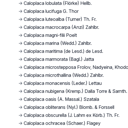
→
Caloplaca lobulata (Flörke) Hellb.
→
Caloplaca lucifuga G. Thor
→
Caloplaca luteoalba (Turner) Th. Fr.
→
Caloplaca macrocarpa (Anzi) Zahlbr.
→
Caloplaca magni-filii Poelt
→
Caloplaca marina (Wedd.) Zahlbr.
→
Caloplaca maritima (de Lesd.) de Lesd.
→
Caloplaca marmorata (Bagl.) Jatta
→
Caloplaca microstepposa Frolov, Nadyeina, Khodo
→
Caloplaca microthallina (Wedd.) Zahlbr.
→
Caloplaca monacensis (Leder.) Lettau
→
Caloplaca nubigena (Kremp.) Dalla Torre & Sarnth.
→
Caloplaca oasis (A. Massal.) Szatala
→
Caloplaca obliterans (Nyl.) Blomb. & Forssell
→
Caloplaca obscurella (J. Lahm ex Körb.) Th. Fr.
→
Caloplaca ochracea (Schaer.) Flagey