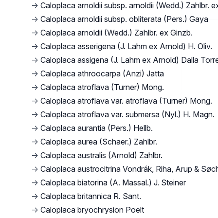
→
Caloplaca arnoldii subsp. arnoldii (Wedd.) Zahlbr. e
→
Caloplaca arnoldii subsp. obliterata (Pers.) Gaya
→
Caloplaca arnoldii (Wedd.) Zahlbr. ex Ginzb.
→
Caloplaca asserigena (J. Lahm ex Arnold) H. Oliv.
→
Caloplaca assigena (J. Lahm ex Arnold) Dalla Torre
→
Caloplaca athroocarpa (Anzi) Jatta
→
Caloplaca atroflava (Turner) Mong.
→
Caloplaca atroflava var. atroflava (Turner) Mong.
→
Caloplaca atroflava var. submersa (Nyl.) H. Magn.
→
Caloplaca aurantia (Pers.) Hellb.
→
Caloplaca aurea (Schaer.) Zahlbr.
→
Caloplaca australis (Arnold) Zahlbr.
→
Caloplaca austrocitrina Vondrák, Riha, Arup & Søc
→
Caloplaca biatorina (A. Massal.) J. Steiner
→
Caloplaca britannica R. Sant.
→
Caloplaca bryochrysion Poelt