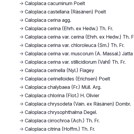
→
Caloplaca cacuminum Poelt
→
Caloplaca castellana (Räsänen) Poelt
→
Caloplaca cerina agg.
→
Caloplaca cerina (Ehrh. ex Hedw.) Th. Fr.
→
Caloplaca cerina var. cerina (Ehrh. ex Hedw.) Th. F
→
Caloplaca cerina var. chloroleuca (Sm.) Th. Fr.
→
Caloplaca cerina var. muscorum (A. Massal.) Jatta
→
Caloplaca cerina var. stillicidiorum (Vahl) Th. Fr.
→
Caloplaca cerinella (Nyl.) Flagey
→
Caloplaca cerinelloides (Erichsen) Poelt
→
Caloplaca chalybaea (Fr.) Müll. Arg.
→
Caloplaca chlorina (Flot.) H. Olivier
→
Caloplaca chrysodeta (Vain. ex Räsänen) Dombr.
→
Caloplaca chrysophthalma Degel.
→
Caloplaca cirrochroa (Ach.) Th. Fr.
→
Caloplaca citrina (Hoffm.) Th. Fr.