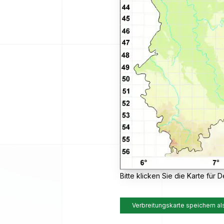
Bitte klicken Sie die Karte für De
Verbreitungskarte speichern al