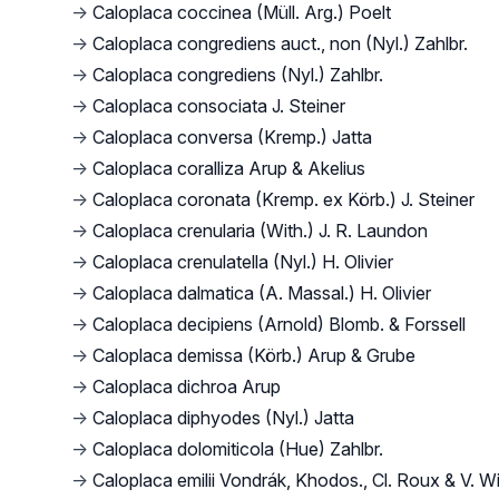
→
Caloplaca coccinea (Müll. Arg.) Poelt
→
Caloplaca congrediens auct., non (Nyl.) Zahlbr.
→
Caloplaca congrediens (Nyl.) Zahlbr.
→
Caloplaca consociata J. Steiner
→
Caloplaca conversa (Kremp.) Jatta
→
Caloplaca coralliza Arup & Akelius
→
Caloplaca coronata (Kremp. ex Körb.) J. Steiner
→
Caloplaca crenularia (With.) J. R. Laundon
→
Caloplaca crenulatella (Nyl.) H. Olivier
→
Caloplaca dalmatica (A. Massal.) H. Olivier
→
Caloplaca decipiens (Arnold) Blomb. & Forssell
→
Caloplaca demissa (Körb.) Arup & Grube
→
Caloplaca dichroa Arup
→
Caloplaca diphyodes (Nyl.) Jatta
→
Caloplaca dolomiticola (Hue) Zahlbr.
→
Caloplaca emilii Vondrák, Khodos., Cl. Roux & V. Wi