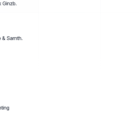
x Ginzb.
 & Sarnth.
hting