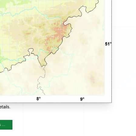
tails.
s …