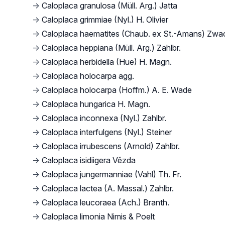
→
Caloplaca granulosa (Müll. Arg.) Jatta
→
Caloplaca grimmiae (Nyl.) H. Olivier
→
Caloplaca haematites (Chaub. ex St.-Amans) Zwa
→
Caloplaca heppiana (Müll. Arg.) Zahlbr.
→
Caloplaca herbidella (Hue) H. Magn.
→
Caloplaca holocarpa agg.
→
Caloplaca holocarpa (Hoffm.) A. E. Wade
→
Caloplaca hungarica H. Magn.
→
Caloplaca inconnexa (Nyl.) Zahlbr.
→
Caloplaca interfulgens (Nyl.) Steiner
→
Caloplaca irrubescens (Arnold) Zahlbr.
→
Caloplaca isidiigera Vězda
→
Caloplaca jungermanniae (Vahl) Th. Fr.
→
Caloplaca lactea (A. Massal.) Zahlbr.
→
Caloplaca leucoraea (Ach.) Branth.
→
Caloplaca limonia Nimis & Poelt