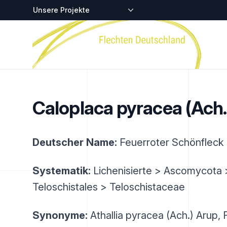
Zentralstellen-Projekte
Startseite
Caloplaca pyracea (Ach.)
Deutscher Name:
Feuerroter Schönfleck
Systematik:
Lichenisierte > Ascomycota 
Teloschistales > Teloschistaceae
Synonyme:
Athallia pyracea (Ach.) Arup,