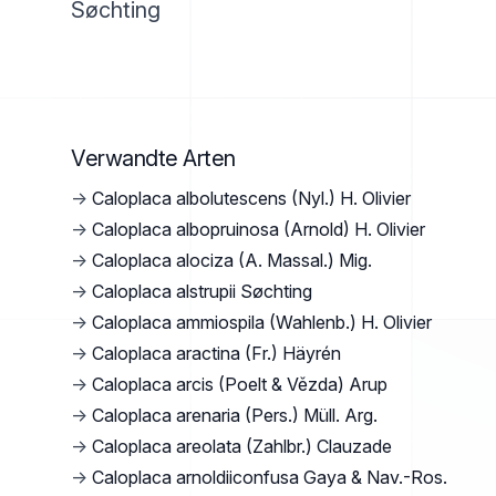
Søchting
Verwandte Arten
→
Caloplaca albolutescens (Nyl.) H. Olivier
→
Caloplaca albopruinosa (Arnold) H. Olivier
→
Caloplaca alociza (A. Massal.) Mig.
→
Caloplaca alstrupii Søchting
→
Caloplaca ammiospila (Wahlenb.) H. Olivier
→
Caloplaca aractina (Fr.) Häyrén
→
Caloplaca arcis (Poelt & Vězda) Arup
→
Caloplaca arenaria (Pers.) Müll. Arg.
→
Caloplaca areolata (Zahlbr.) Clauzade
→
Caloplaca arnoldiiconfusa Gaya & Nav.-Ros.