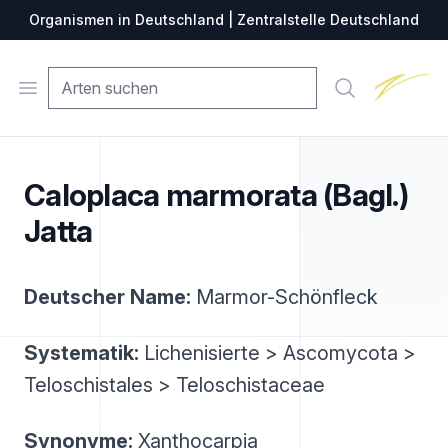
Organismen in Deutschland | Zentralstelle Deutschland
Zentralste
Open menu
Suche
Caloplaca marmorata (Bagl.)
Jatta
Deutscher Name:
Marmor-Schönfleck
Systematik:
Lichenisierte > Ascomycota >
Teloschistales > Teloschistaceae
Synonyme:
Xanthocarpia