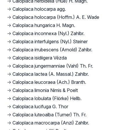
→
Caloplaca herbidella (Hue) H. Magn.
→
Caloplaca holocarpa agg.
→
Caloplaca holocarpa (Hoffm.) A. E. Wade
→
Caloplaca hungarica H. Magn.
→
Caloplaca inconnexa (Nyl.) Zahlbr.
→
Caloplaca interfulgens (Nyl.) Steiner
→
Caloplaca irrubescens (Arnold) Zahlbr.
→
Caloplaca isidiigera Vězda
→
Caloplaca jungermanniae (Vahl) Th. Fr.
→
Caloplaca lactea (A. Massal.) Zahlbr.
→
Caloplaca leucoraea (Ach.) Branth.
→
Caloplaca limonia Nimis & Poelt
→
Caloplaca lobulata (Flörke) Hellb.
→
Caloplaca lucifuga G. Thor
→
Caloplaca luteoalba (Turner) Th. Fr.
→
Caloplaca macrocarpa (Anzi) Zahlbr.