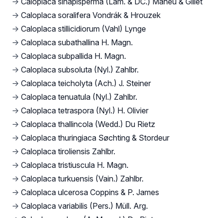
→
Caloplaca sinapisperma (Lam. & DC.) Maheu & Gillet
→
Caloplaca soralifera Vondrák & Hrouzek
→
Caloplaca stillicidiorum (Vahl) Lynge
→
Caloplaca subathallina H. Magn.
→
Caloplaca subpallida H. Magn.
→
Caloplaca subsoluta (Nyl.) Zahlbr.
→
Caloplaca teicholyta (Ach.) J. Steiner
→
Caloplaca tenuatula (Nyl.) Zahlbr.
→
Caloplaca tetraspora (Nyl.) H. Olivier
→
Caloplaca thallincola (Wedd.) Du Rietz
→
Caloplaca thuringiaca Søchting & Stordeur
→
Caloplaca tiroliensis Zahlbr.
→
Caloplaca tristiuscula H. Magn.
→
Caloplaca turkuensis (Vain.) Zahlbr.
→
Caloplaca ulcerosa Coppins & P. James
→
Caloplaca variabilis (Pers.) Müll. Arg.