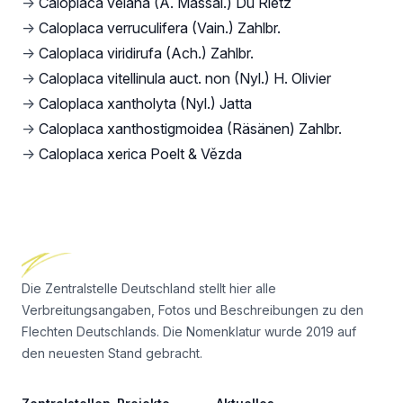
→
Caloplaca velana (A. Massal.) Du Rietz
→
Caloplaca verruculifera (Vain.) Zahlbr.
→
Caloplaca viridirufa (Ach.) Zahlbr.
→
Caloplaca vitellinula auct. non (Nyl.) H. Olivier
→
Caloplaca xantholyta (Nyl.) Jatta
→
Caloplaca xanthostigmoidea (Räsänen) Zahlbr.
→
Caloplaca xerica Poelt & Vězda
Footer
Die Zentralstelle Deutschland stellt hier alle
Verbreitungsangaben, Fotos und Beschreibungen zu den
Flechten Deutschlands. Die Nomenklatur wurde 2019 auf
den neuesten Stand gebracht.