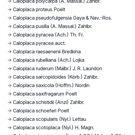
→
Caloplaca polycarpa (A. Massal.) Zahlbr.
→
Caloplaca proteus Poelt
→
Caloplaca pseudofulgensia Gaya & Nav.-Ros.
→
Caloplaca pusilla (A. Massal.) Zahlbr.
→
Caloplaca pyracea (Ach.) Th. Fr.
→
Caloplaca pyracea auct.
→
Caloplaca raesaenenii Bredkina
→
Caloplaca rubelliana (Ach.) Lojka
→
Caloplaca ruderum (Malbr.) J. R. Laundon
→
Caloplaca sarcopidoides (Körb.) Zahlbr.
→
Caloplaca saxicola (Hoffm.) Nordin
→
Caloplaca saxifragarum Poelt
→
Caloplaca schistidii (Anzi) Zahlbr.
→
Caloplaca schoeferi Poelt
→
Caloplaca scopularis (Nyl.) Lettau
→
Caloplaca scotoplaca (Nyl.) H. Magn.