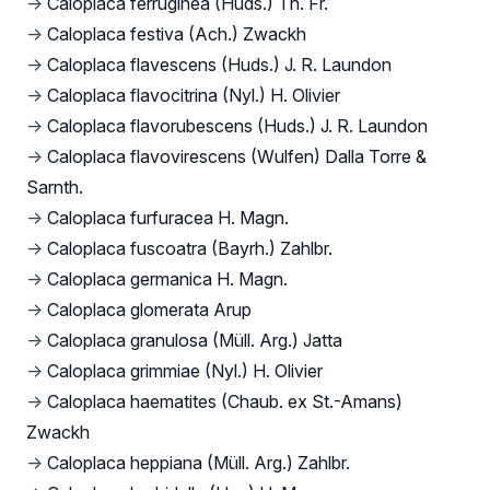
→
Caloplaca ferruginea (Huds.) Th. Fr.
→
Caloplaca festiva (Ach.) Zwackh
→
Caloplaca flavescens (Huds.) J. R. Laundon
→
Caloplaca flavocitrina (Nyl.) H. Olivier
→
Caloplaca flavorubescens (Huds.) J. R. Laundon
→
Caloplaca flavovirescens (Wulfen) Dalla Torre &
Sarnth.
→
Caloplaca furfuracea H. Magn.
→
Caloplaca fuscoatra (Bayrh.) Zahlbr.
→
Caloplaca germanica H. Magn.
→
Caloplaca glomerata Arup
→
Caloplaca granulosa (Müll. Arg.) Jatta
→
Caloplaca grimmiae (Nyl.) H. Olivier
→
Caloplaca haematites (Chaub. ex St.-Amans)
Zwackh
→
Caloplaca heppiana (Müll. Arg.) Zahlbr.