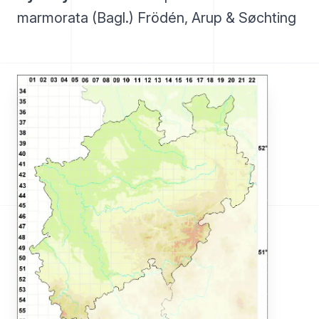
marmorata (Bagl.) Frödén, Arup & Søchting