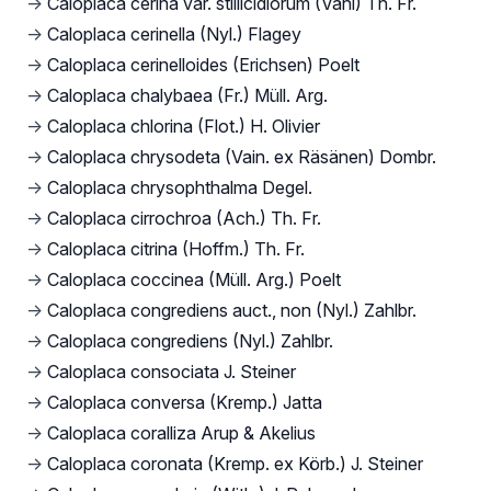
→
Caloplaca cerina var. stillicidiorum (Vahl) Th. Fr.
→
Caloplaca cerinella (Nyl.) Flagey
→
Caloplaca cerinelloides (Erichsen) Poelt
→
Caloplaca chalybaea (Fr.) Müll. Arg.
→
Caloplaca chlorina (Flot.) H. Olivier
→
Caloplaca chrysodeta (Vain. ex Räsänen) Dombr.
→
Caloplaca chrysophthalma Degel.
→
Caloplaca cirrochroa (Ach.) Th. Fr.
→
Caloplaca citrina (Hoffm.) Th. Fr.
→
Caloplaca coccinea (Müll. Arg.) Poelt
→
Caloplaca congrediens auct., non (Nyl.) Zahlbr.
→
Caloplaca congrediens (Nyl.) Zahlbr.
→
Caloplaca consociata J. Steiner
→
Caloplaca conversa (Kremp.) Jatta
→
Caloplaca coralliza Arup & Akelius
→
Caloplaca coronata (Kremp. ex Körb.) J. Steiner