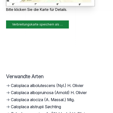
Bitte klicken Sie die Karte für Details.
Verbreitungskarte speichern als …
Verwandte Arten
→
Caloplaca albolutescens (Nyl.) H. Olivier
→
Caloplaca albopruinosa (Arnold) H. Olivier
→
Caloplaca alociza (A. Massal.) Mig.
→
Caloplaca alstrupii Søchting