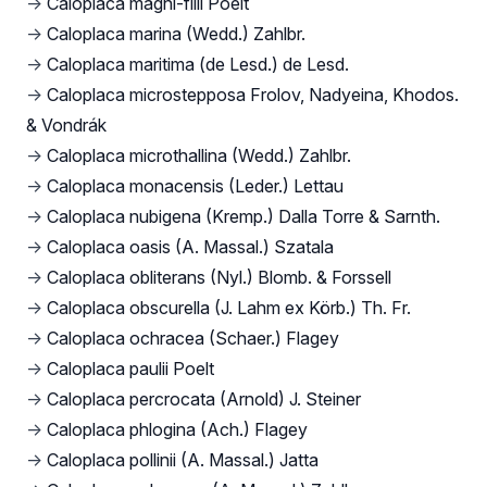
→
Caloplaca magni-filii Poelt
→
Caloplaca marina (Wedd.) Zahlbr.
→
Caloplaca maritima (de Lesd.) de Lesd.
→
Caloplaca microstepposa Frolov, Nadyeina, Khodos.
& Vondrák
→
Caloplaca microthallina (Wedd.) Zahlbr.
→
Caloplaca monacensis (Leder.) Lettau
→
Caloplaca nubigena (Kremp.) Dalla Torre & Sarnth.
→
Caloplaca oasis (A. Massal.) Szatala
→
Caloplaca obliterans (Nyl.) Blomb. & Forssell
→
Caloplaca obscurella (J. Lahm ex Körb.) Th. Fr.
→
Caloplaca ochracea (Schaer.) Flagey
→
Caloplaca paulii Poelt
→
Caloplaca percrocata (Arnold) J. Steiner
→
Caloplaca phlogina (Ach.) Flagey
→
Caloplaca pollinii (A. Massal.) Jatta