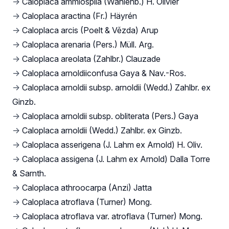
→
Caloplaca ammiospila (Wahlenb.) H. Olivier
→
Caloplaca aractina (Fr.) Häyrén
→
Caloplaca arcis (Poelt & Vězda) Arup
→
Caloplaca arenaria (Pers.) Müll. Arg.
→
Caloplaca areolata (Zahlbr.) Clauzade
→
Caloplaca arnoldiiconfusa Gaya & Nav.-Ros.
→
Caloplaca arnoldii subsp. arnoldii (Wedd.) Zahlbr. ex
Ginzb.
→
Caloplaca arnoldii subsp. obliterata (Pers.) Gaya
→
Caloplaca arnoldii (Wedd.) Zahlbr. ex Ginzb.
→
Caloplaca asserigena (J. Lahm ex Arnold) H. Oliv.
→
Caloplaca assigena (J. Lahm ex Arnold) Dalla Torre
& Sarnth.
→
Caloplaca athroocarpa (Anzi) Jatta
→
Caloplaca atroflava (Turner) Mong.
→
Caloplaca atroflava var. atroflava (Turner) Mong.