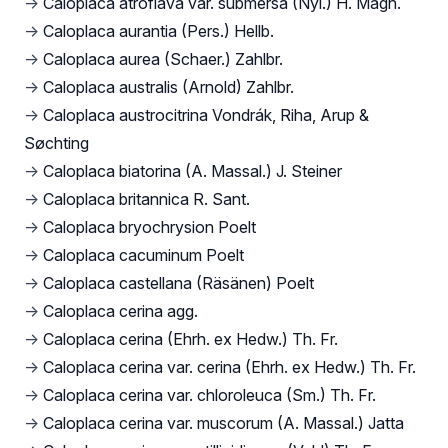
→
Caloplaca atroflava var. submersa (Nyl.) H. Magn.
→
Caloplaca aurantia (Pers.) Hellb.
→
Caloplaca aurea (Schaer.) Zahlbr.
→
Caloplaca australis (Arnold) Zahlbr.
→
Caloplaca austrocitrina Vondrák, Riha, Arup &
Søchting
→
Caloplaca biatorina (A. Massal.) J. Steiner
→
Caloplaca britannica R. Sant.
→
Caloplaca bryochrysion Poelt
→
Caloplaca cacuminum Poelt
→
Caloplaca castellana (Räsänen) Poelt
→
Caloplaca cerina agg.
→
Caloplaca cerina (Ehrh. ex Hedw.) Th. Fr.
→
Caloplaca cerina var. cerina (Ehrh. ex Hedw.) Th. Fr.
→
Caloplaca cerina var. chloroleuca (Sm.) Th. Fr.
→
Caloplaca cerina var. muscorum (A. Massal.) Jatta