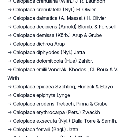
→
Caloplaca crenularia (With.) J. R. Laundon
→
Caloplaca crenulatella (Nyl.) H. Olivier
→
Caloplaca dalmatica (A. Massal.) H. Olivier
→
Caloplaca decipiens (Arnold) Blomb. & Forssell
→
Caloplaca demissa (Körb.) Arup & Grube
→
Caloplaca dichroa Arup
→
Caloplaca diphyodes (Nyl.) Jatta
→
Caloplaca dolomiticola (Hue) Zahlbr.
→
Caloplaca emilii Vondrák, Khodos., Cl. Roux & V.
Wirth
→
Caloplaca epigaea Søchting, Huneck & Etayo
→
Caloplaca epiphyta Lynge
→
Caloplaca erodens Tretiach, Pinna & Grube
→
Caloplaca erythrocarpa (Pers.) Zwackh
→
Caloplaca exsecuta (Nyl.) Dalla Torre & Sarnth.
→
Caloplaca ferrarii (Bagl.) Jatta