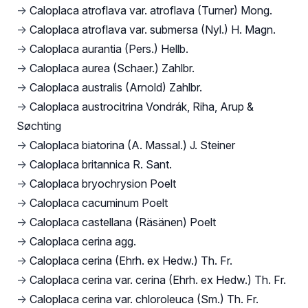
→
Caloplaca atroflava var. atroflava (Turner) Mong.
→
Caloplaca atroflava var. submersa (Nyl.) H. Magn.
→
Caloplaca aurantia (Pers.) Hellb.
→
Caloplaca aurea (Schaer.) Zahlbr.
→
Caloplaca australis (Arnold) Zahlbr.
→
Caloplaca austrocitrina Vondrák, Riha, Arup &
Søchting
→
Caloplaca biatorina (A. Massal.) J. Steiner
→
Caloplaca britannica R. Sant.
→
Caloplaca bryochrysion Poelt
→
Caloplaca cacuminum Poelt
→
Caloplaca castellana (Räsänen) Poelt
→
Caloplaca cerina agg.
→
Caloplaca cerina (Ehrh. ex Hedw.) Th. Fr.
→
Caloplaca cerina var. cerina (Ehrh. ex Hedw.) Th. Fr.
→
Caloplaca cerina var. chloroleuca (Sm.) Th. Fr.