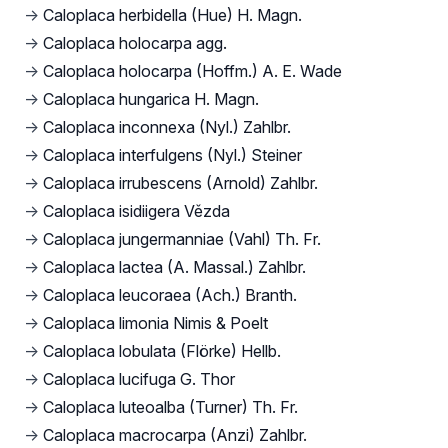
→
Caloplaca herbidella (Hue) H. Magn.
→
Caloplaca holocarpa agg.
→
Caloplaca holocarpa (Hoffm.) A. E. Wade
→
Caloplaca hungarica H. Magn.
→
Caloplaca inconnexa (Nyl.) Zahlbr.
→
Caloplaca interfulgens (Nyl.) Steiner
→
Caloplaca irrubescens (Arnold) Zahlbr.
→
Caloplaca isidiigera Vězda
→
Caloplaca jungermanniae (Vahl) Th. Fr.
→
Caloplaca lactea (A. Massal.) Zahlbr.
→
Caloplaca leucoraea (Ach.) Branth.
→
Caloplaca limonia Nimis & Poelt
→
Caloplaca lobulata (Flörke) Hellb.
→
Caloplaca lucifuga G. Thor
→
Caloplaca luteoalba (Turner) Th. Fr.
→
Caloplaca macrocarpa (Anzi) Zahlbr.