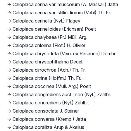
→
Caloplaca cerina var. muscorum (A. Massal.) Jatta
→
Caloplaca cerina var. stillicidiorum (Vahl) Th. Fr.
→
Caloplaca cerinella (Nyl.) Flagey
→
Caloplaca cerinelloides (Erichsen) Poelt
→
Caloplaca chalybaea (Fr.) Müll. Arg.
→
Caloplaca chlorina (Flot.) H. Olivier
→
Caloplaca chrysodeta (Vain. ex Räsänen) Dombr.
→
Caloplaca chrysophthalma Degel.
→
Caloplaca cirrochroa (Ach.) Th. Fr.
→
Caloplaca citrina (Hoffm.) Th. Fr.
→
Caloplaca coccinea (Müll. Arg.) Poelt
→
Caloplaca congrediens auct., non (Nyl.) Zahlbr.
→
Caloplaca congrediens (Nyl.) Zahlbr.
→
Caloplaca consociata J. Steiner
→
Caloplaca conversa (Kremp.) Jatta
→
Caloplaca coralliza Arup & Akelius