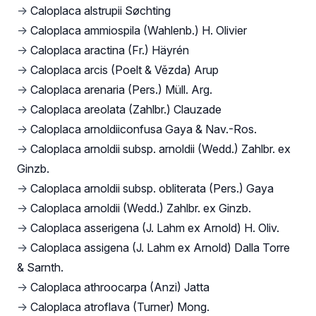
→
Caloplaca alstrupii Søchting
→
Caloplaca ammiospila (Wahlenb.) H. Olivier
→
Caloplaca aractina (Fr.) Häyrén
→
Caloplaca arcis (Poelt & Vězda) Arup
→
Caloplaca arenaria (Pers.) Müll. Arg.
→
Caloplaca areolata (Zahlbr.) Clauzade
→
Caloplaca arnoldiiconfusa Gaya & Nav.-Ros.
→
Caloplaca arnoldii subsp. arnoldii (Wedd.) Zahlbr. ex
Ginzb.
→
Caloplaca arnoldii subsp. obliterata (Pers.) Gaya
→
Caloplaca arnoldii (Wedd.) Zahlbr. ex Ginzb.
→
Caloplaca asserigena (J. Lahm ex Arnold) H. Oliv.
→
Caloplaca assigena (J. Lahm ex Arnold) Dalla Torre
& Sarnth.
→
Caloplaca athroocarpa (Anzi) Jatta
→
Caloplaca atroflava (Turner) Mong.