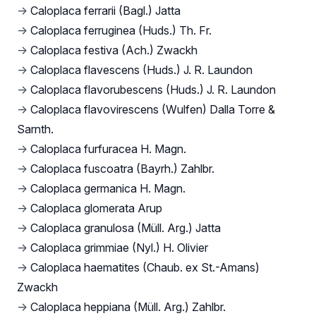
→
Caloplaca ferrarii (Bagl.) Jatta
→
Caloplaca ferruginea (Huds.) Th. Fr.
→
Caloplaca festiva (Ach.) Zwackh
→
Caloplaca flavescens (Huds.) J. R. Laundon
→
Caloplaca flavorubescens (Huds.) J. R. Laundon
→
Caloplaca flavovirescens (Wulfen) Dalla Torre &
Sarnth.
→
Caloplaca furfuracea H. Magn.
→
Caloplaca fuscoatra (Bayrh.) Zahlbr.
→
Caloplaca germanica H. Magn.
→
Caloplaca glomerata Arup
→
Caloplaca granulosa (Müll. Arg.) Jatta
→
Caloplaca grimmiae (Nyl.) H. Olivier
→
Caloplaca haematites (Chaub. ex St.-Amans)
Zwackh
→
Caloplaca heppiana (Müll. Arg.) Zahlbr.