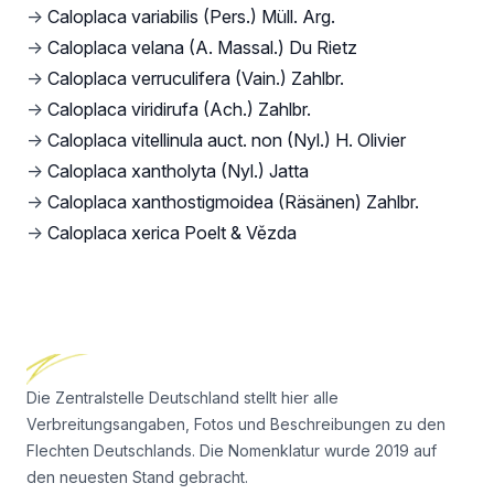
→
Caloplaca variabilis (Pers.) Müll. Arg.
→
Caloplaca velana (A. Massal.) Du Rietz
→
Caloplaca verruculifera (Vain.) Zahlbr.
→
Caloplaca viridirufa (Ach.) Zahlbr.
→
Caloplaca vitellinula auct. non (Nyl.) H. Olivier
→
Caloplaca xantholyta (Nyl.) Jatta
→
Caloplaca xanthostigmoidea (Räsänen) Zahlbr.
→
Caloplaca xerica Poelt & Vězda
Footer
Die Zentralstelle Deutschland stellt hier alle
Verbreitungsangaben, Fotos und Beschreibungen zu den
Flechten Deutschlands. Die Nomenklatur wurde 2019 auf
den neuesten Stand gebracht.