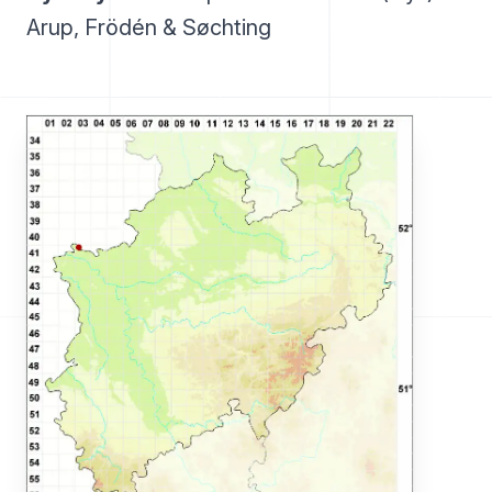
Arup, Frödén & Søchting