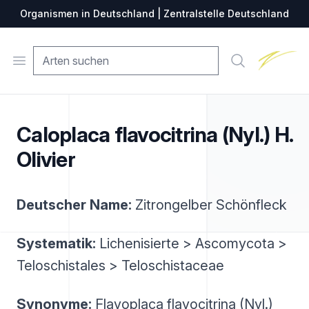
Organismen in Deutschland | Zentralstelle Deutschland
Zentralste
Open menu
Suche
Caloplaca flavocitrina (Nyl.) H.
Olivier
Deutscher Name:
Zitrongelber Schönfleck
Systematik:
Lichenisierte > Ascomycota >
Teloschistales > Teloschistaceae
Synonyme:
Flavoplaca flavocitrina (Nyl.)