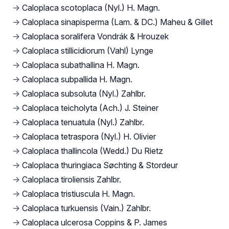
→
Caloplaca scotoplaca (Nyl.) H. Magn.
→
Caloplaca sinapisperma (Lam. & DC.) Maheu & Gillet
→
Caloplaca soralifera Vondrák & Hrouzek
→
Caloplaca stillicidiorum (Vahl) Lynge
→
Caloplaca subathallina H. Magn.
→
Caloplaca subpallida H. Magn.
→
Caloplaca subsoluta (Nyl.) Zahlbr.
→
Caloplaca teicholyta (Ach.) J. Steiner
→
Caloplaca tenuatula (Nyl.) Zahlbr.
→
Caloplaca tetraspora (Nyl.) H. Olivier
→
Caloplaca thallincola (Wedd.) Du Rietz
→
Caloplaca thuringiaca Søchting & Stordeur
→
Caloplaca tiroliensis Zahlbr.
→
Caloplaca tristiuscula H. Magn.
→
Caloplaca turkuensis (Vain.) Zahlbr.
→
Caloplaca ulcerosa Coppins & P. James