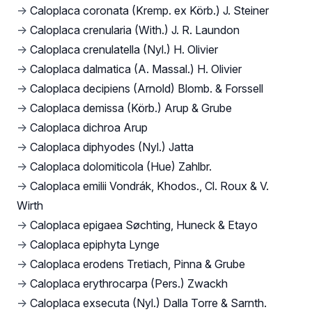
→
Caloplaca coronata (Kremp. ex Körb.) J. Steiner
→
Caloplaca crenularia (With.) J. R. Laundon
→
Caloplaca crenulatella (Nyl.) H. Olivier
→
Caloplaca dalmatica (A. Massal.) H. Olivier
→
Caloplaca decipiens (Arnold) Blomb. & Forssell
→
Caloplaca demissa (Körb.) Arup & Grube
→
Caloplaca dichroa Arup
→
Caloplaca diphyodes (Nyl.) Jatta
→
Caloplaca dolomiticola (Hue) Zahlbr.
→
Caloplaca emilii Vondrák, Khodos., Cl. Roux & V.
Wirth
→
Caloplaca epigaea Søchting, Huneck & Etayo
→
Caloplaca epiphyta Lynge
→
Caloplaca erodens Tretiach, Pinna & Grube
→
Caloplaca erythrocarpa (Pers.) Zwackh
→
Caloplaca exsecuta (Nyl.) Dalla Torre & Sarnth.