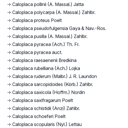
→
Caloplaca pollinii (A. Massal.) Jatta
→
Caloplaca polycarpa (A. Massal.) Zahlbr.
→
Caloplaca proteus Poelt
→
Caloplaca pseudofulgensia Gaya & Nav.-Ros.
→
Caloplaca pusilla (A. Massal.) Zahlbr.
→
Caloplaca pyracea (Ach.) Th. Fr.
→
Caloplaca pyracea auct.
→
Caloplaca raesaenenii Bredkina
→
Caloplaca rubelliana (Ach.) Lojka
→
Caloplaca ruderum (Malbr.) J. R. Laundon
→
Caloplaca sarcopidoides (Körb.) Zahlbr.
→
Caloplaca saxicola (Hoffm.) Nordin
→
Caloplaca saxifragarum Poelt
→
Caloplaca schistidii (Anzi) Zahlbr.
→
Caloplaca schoeferi Poelt
→
Caloplaca scopularis (Nyl.) Lettau