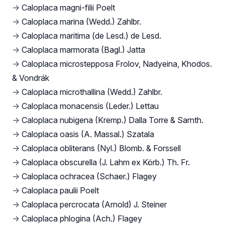
→
Caloplaca magni-filii Poelt
→
Caloplaca marina (Wedd.) Zahlbr.
→
Caloplaca maritima (de Lesd.) de Lesd.
→
Caloplaca marmorata (Bagl.) Jatta
→
Caloplaca microstepposa Frolov, Nadyeina, Khodos.
& Vondrák
→
Caloplaca microthallina (Wedd.) Zahlbr.
→
Caloplaca monacensis (Leder.) Lettau
→
Caloplaca nubigena (Kremp.) Dalla Torre & Sarnth.
→
Caloplaca oasis (A. Massal.) Szatala
→
Caloplaca obliterans (Nyl.) Blomb. & Forssell
→
Caloplaca obscurella (J. Lahm ex Körb.) Th. Fr.
→
Caloplaca ochracea (Schaer.) Flagey
→
Caloplaca paulii Poelt
→
Caloplaca percrocata (Arnold) J. Steiner
→
Caloplaca phlogina (Ach.) Flagey