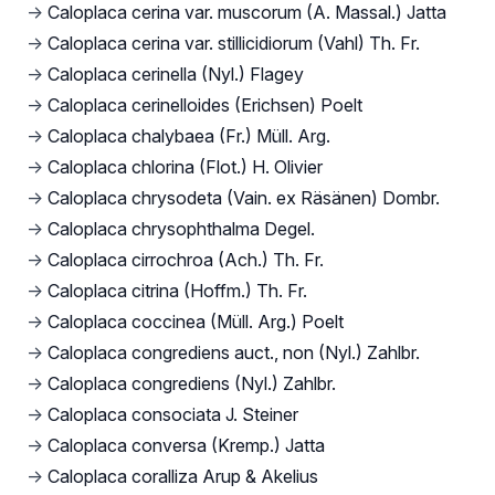
→
Caloplaca cerina var. muscorum (A. Massal.) Jatta
→
Caloplaca cerina var. stillicidiorum (Vahl) Th. Fr.
→
Caloplaca cerinella (Nyl.) Flagey
→
Caloplaca cerinelloides (Erichsen) Poelt
→
Caloplaca chalybaea (Fr.) Müll. Arg.
→
Caloplaca chlorina (Flot.) H. Olivier
→
Caloplaca chrysodeta (Vain. ex Räsänen) Dombr.
→
Caloplaca chrysophthalma Degel.
→
Caloplaca cirrochroa (Ach.) Th. Fr.
→
Caloplaca citrina (Hoffm.) Th. Fr.
→
Caloplaca coccinea (Müll. Arg.) Poelt
→
Caloplaca congrediens auct., non (Nyl.) Zahlbr.
→
Caloplaca congrediens (Nyl.) Zahlbr.
→
Caloplaca consociata J. Steiner
→
Caloplaca conversa (Kremp.) Jatta
→
Caloplaca coralliza Arup & Akelius