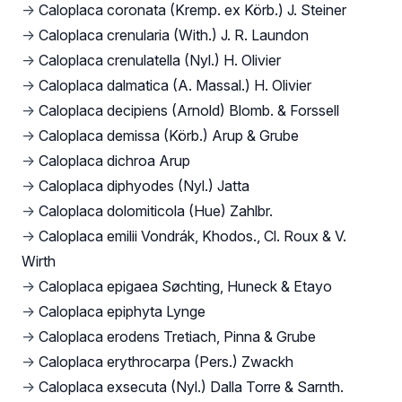
→
Caloplaca coronata (Kremp. ex Körb.) J. Steiner
→
Caloplaca crenularia (With.) J. R. Laundon
→
Caloplaca crenulatella (Nyl.) H. Olivier
→
Caloplaca dalmatica (A. Massal.) H. Olivier
→
Caloplaca decipiens (Arnold) Blomb. & Forssell
→
Caloplaca demissa (Körb.) Arup & Grube
→
Caloplaca dichroa Arup
→
Caloplaca diphyodes (Nyl.) Jatta
→
Caloplaca dolomiticola (Hue) Zahlbr.
→
Caloplaca emilii Vondrák, Khodos., Cl. Roux & V.
Wirth
→
Caloplaca epigaea Søchting, Huneck & Etayo
→
Caloplaca epiphyta Lynge
→
Caloplaca erodens Tretiach, Pinna & Grube
→
Caloplaca erythrocarpa (Pers.) Zwackh
→
Caloplaca exsecuta (Nyl.) Dalla Torre & Sarnth.