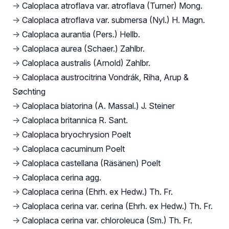
→
Caloplaca atroflava var. atroflava (Turner) Mong.
→
Caloplaca atroflava var. submersa (Nyl.) H. Magn.
→
Caloplaca aurantia (Pers.) Hellb.
→
Caloplaca aurea (Schaer.) Zahlbr.
→
Caloplaca australis (Arnold) Zahlbr.
→
Caloplaca austrocitrina Vondrák, Riha, Arup &
Søchting
→
Caloplaca biatorina (A. Massal.) J. Steiner
→
Caloplaca britannica R. Sant.
→
Caloplaca bryochrysion Poelt
→
Caloplaca cacuminum Poelt
→
Caloplaca castellana (Räsänen) Poelt
→
Caloplaca cerina agg.
→
Caloplaca cerina (Ehrh. ex Hedw.) Th. Fr.
→
Caloplaca cerina var. cerina (Ehrh. ex Hedw.) Th. Fr.
→
Caloplaca cerina var. chloroleuca (Sm.) Th. Fr.