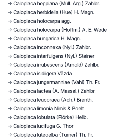
→
Caloplaca heppiana (Müll. Arg.) Zahlbr.
→
Caloplaca herbidella (Hue) H. Magn.
→
Caloplaca holocarpa agg.
→
Caloplaca holocarpa (Hoffm.) A. E. Wade
→
Caloplaca hungarica H. Magn.
→
Caloplaca inconnexa (Nyl.) Zahlbr.
→
Caloplaca interfulgens (Nyl.) Steiner
→
Caloplaca irrubescens (Arnold) Zahlbr.
→
Caloplaca isidiigera Vězda
→
Caloplaca jungermanniae (Vahl) Th. Fr.
→
Caloplaca lactea (A. Massal.) Zahlbr.
→
Caloplaca leucoraea (Ach.) Branth.
→
Caloplaca limonia Nimis & Poelt
→
Caloplaca lobulata (Flörke) Hellb.
→
Caloplaca lucifuga G. Thor
→
Caloplaca luteoalba (Turner) Th. Fr.