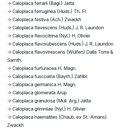
→
Caloplaca ferrarii (Bagl.) Jatta
→
Caloplaca ferruginea (Huds.) Th. Fr.
→
Caloplaca festiva (Ach.) Zwackh
→
Caloplaca flavescens (Huds.) J. R. Laundon
→
Caloplaca flavocitrina (Nyl.) H. Olivier
→
Caloplaca flavorubescens (Huds.) J. R. Laundon
→
Caloplaca flavovirescens (Wulfen) Dalla Torre &
Sarnth.
→
Caloplaca furfuracea H. Magn.
→
Caloplaca fuscoatra (Bayrh.) Zahlbr.
→
Caloplaca germanica H. Magn.
→
Caloplaca glomerata Arup
→
Caloplaca granulosa (Müll. Arg.) Jatta
→
Caloplaca grimmiae (Nyl.) H. Olivier
→
Caloplaca haematites (Chaub. ex St.-Amans)
Zwackh