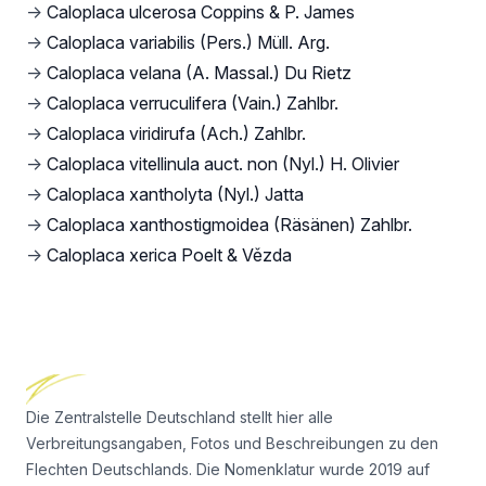
→
Caloplaca ulcerosa Coppins & P. James
→
Caloplaca variabilis (Pers.) Müll. Arg.
→
Caloplaca velana (A. Massal.) Du Rietz
→
Caloplaca verruculifera (Vain.) Zahlbr.
→
Caloplaca viridirufa (Ach.) Zahlbr.
→
Caloplaca vitellinula auct. non (Nyl.) H. Olivier
→
Caloplaca xantholyta (Nyl.) Jatta
→
Caloplaca xanthostigmoidea (Räsänen) Zahlbr.
→
Caloplaca xerica Poelt & Vězda
Footer
Die Zentralstelle Deutschland stellt hier alle
Verbreitungsangaben, Fotos und Beschreibungen zu den
Flechten Deutschlands. Die Nomenklatur wurde 2019 auf