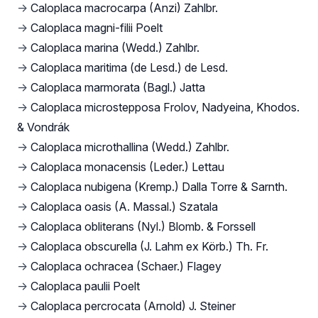
→
Caloplaca macrocarpa (Anzi) Zahlbr.
→
Caloplaca magni-filii Poelt
→
Caloplaca marina (Wedd.) Zahlbr.
→
Caloplaca maritima (de Lesd.) de Lesd.
→
Caloplaca marmorata (Bagl.) Jatta
→
Caloplaca microstepposa Frolov, Nadyeina, Khodos.
& Vondrák
→
Caloplaca microthallina (Wedd.) Zahlbr.
→
Caloplaca monacensis (Leder.) Lettau
→
Caloplaca nubigena (Kremp.) Dalla Torre & Sarnth.
→
Caloplaca oasis (A. Massal.) Szatala
→
Caloplaca obliterans (Nyl.) Blomb. & Forssell
→
Caloplaca obscurella (J. Lahm ex Körb.) Th. Fr.
→
Caloplaca ochracea (Schaer.) Flagey
→
Caloplaca paulii Poelt
→
Caloplaca percrocata (Arnold) J. Steiner