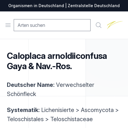
Organismen in Deutschland | Zentralstelle Deutschland
Zentralste
Open menu
Suche
Caloplaca arnoldiiconfusa
Gaya & Nav.-Ros.
Deutscher Name:
Verwechselter
Schönfleck
Systematik:
Lichenisierte > Ascomycota >
Teloschistales > Teloschistaceae