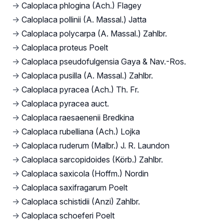
→
Caloplaca phlogina (Ach.) Flagey
→
Caloplaca pollinii (A. Massal.) Jatta
→
Caloplaca polycarpa (A. Massal.) Zahlbr.
→
Caloplaca proteus Poelt
→
Caloplaca pseudofulgensia Gaya & Nav.-Ros.
→
Caloplaca pusilla (A. Massal.) Zahlbr.
→
Caloplaca pyracea (Ach.) Th. Fr.
→
Caloplaca pyracea auct.
→
Caloplaca raesaenenii Bredkina
→
Caloplaca rubelliana (Ach.) Lojka
→
Caloplaca ruderum (Malbr.) J. R. Laundon
→
Caloplaca sarcopidoides (Körb.) Zahlbr.
→
Caloplaca saxicola (Hoffm.) Nordin
→
Caloplaca saxifragarum Poelt
→
Caloplaca schistidii (Anzi) Zahlbr.
→
Caloplaca schoeferi Poelt