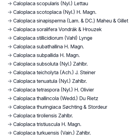
→
Caloplaca scopularis (Nyl.) Lettau
→
Caloplaca scotoplaca (Nyl.) H. Magn.
→
Caloplaca sinapisperma (Lam. & DC.) Maheu & Gillet
→
Caloplaca soralifera Vondrák & Hrouzek
→
Caloplaca stillicidiorum (Vahl) Lynge
→
Caloplaca subathallina H. Magn.
→
Caloplaca subpallida H. Magn.
→
Caloplaca subsoluta (Nyl.) Zahlbr.
→
Caloplaca teicholyta (Ach.) J. Steiner
→
Caloplaca tenuatula (Nyl.) Zahlbr.
→
Caloplaca tetraspora (Nyl.) H. Olivier
→
Caloplaca thallincola (Wedd.) Du Rietz
→
Caloplaca thuringiaca Søchting & Stordeur
→
Caloplaca tiroliensis Zahlbr.
→
Caloplaca tristiuscula H. Magn.
→
Caloplaca turkuensis (Vain.) Zahlbr.