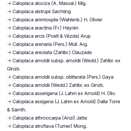
→
Caloplaca alociza (A. Massal.) Mig.
→
Caloplaca alstrupii Søchting
→
Caloplaca ammiospila (Wahlenb.) H. Olivier
→
Caloplaca aractina (Fr.) Häyrén
→
Caloplaca arcis (Poelt & Vězda) Arup
→
Caloplaca arenaria (Pers.) Müll. Arg.
→
Caloplaca areolata (Zahlbr.) Clauzade
→
Caloplaca arnoldii subsp. arnoldii (Wedd.) Zahlbr. ex
Ginzb.
→
Caloplaca arnoldii subsp. obliterata (Pers.) Gaya
→
Caloplaca arnoldii (Wedd.) Zahlbr. ex Ginzb.
→
Caloplaca asserigena (J. Lahm ex Arnold) H. Oliv.
→
Caloplaca assigena (J. Lahm ex Arnold) Dalla Torre
& Sarnth.
→
Caloplaca athroocarpa (Anzi) Jatta
→
Caloplaca atroflava (Turner) Mong.