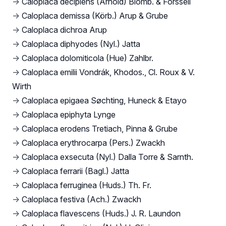
→
Caloplaca decipiens (Arnold) Blomb. & Forssell
→
Caloplaca demissa (Körb.) Arup & Grube
→
Caloplaca dichroa Arup
→
Caloplaca diphyodes (Nyl.) Jatta
→
Caloplaca dolomiticola (Hue) Zahlbr.
→
Caloplaca emilii Vondrák, Khodos., Cl. Roux & V.
Wirth
→
Caloplaca epigaea Søchting, Huneck & Etayo
→
Caloplaca epiphyta Lynge
→
Caloplaca erodens Tretiach, Pinna & Grube
→
Caloplaca erythrocarpa (Pers.) Zwackh
→
Caloplaca exsecuta (Nyl.) Dalla Torre & Sarnth.
→
Caloplaca ferrarii (Bagl.) Jatta
→
Caloplaca ferruginea (Huds.) Th. Fr.
→
Caloplaca festiva (Ach.) Zwackh
→
Caloplaca flavescens (Huds.) J. R. Laundon