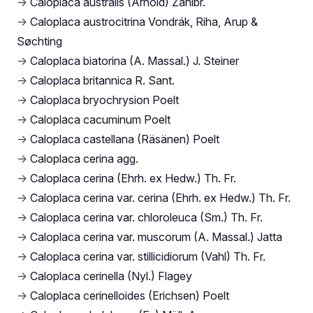
→
Caloplaca australis (Arnold) Zahlbr.
→
Caloplaca austrocitrina Vondrák, Riha, Arup &
Søchting
→
Caloplaca biatorina (A. Massal.) J. Steiner
→
Caloplaca britannica R. Sant.
→
Caloplaca bryochrysion Poelt
→
Caloplaca cacuminum Poelt
→
Caloplaca castellana (Räsänen) Poelt
→
Caloplaca cerina agg.
→
Caloplaca cerina (Ehrh. ex Hedw.) Th. Fr.
→
Caloplaca cerina var. cerina (Ehrh. ex Hedw.) Th. Fr.
→
Caloplaca cerina var. chloroleuca (Sm.) Th. Fr.
→
Caloplaca cerina var. muscorum (A. Massal.) Jatta
→
Caloplaca cerina var. stillicidiorum (Vahl) Th. Fr.
→
Caloplaca cerinella (Nyl.) Flagey
→
Caloplaca cerinelloides (Erichsen) Poelt