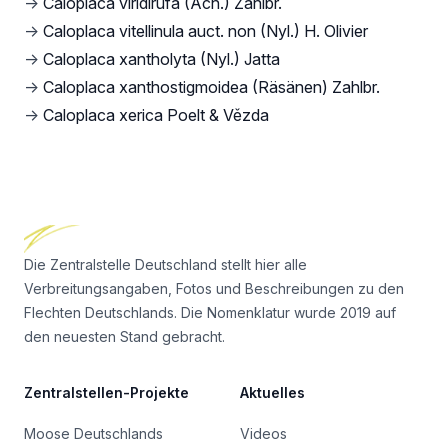
→
Caloplaca viridirufa (Ach.) Zahlbr.
→
Caloplaca vitellinula auct. non (Nyl.) H. Olivier
→
Caloplaca xantholyta (Nyl.) Jatta
→
Caloplaca xanthostigmoidea (Räsänen) Zahlbr.
→
Caloplaca xerica Poelt & Vězda
Footer
Die Zentralstelle Deutschland stellt hier alle
Verbreitungsangaben, Fotos und Beschreibungen zu den
Flechten Deutschlands. Die Nomenklatur wurde 2019 auf
den neuesten Stand gebracht.
Zentralstellen-Projekte
Aktuelles
Moose Deutschlands
Videos