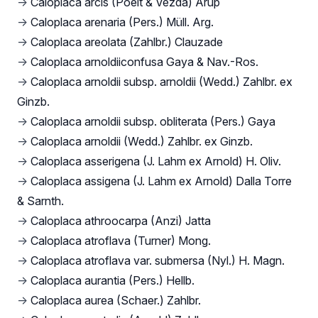
→
Caloplaca arcis (Poelt & Vězda) Arup
→
Caloplaca arenaria (Pers.) Müll. Arg.
→
Caloplaca areolata (Zahlbr.) Clauzade
→
Caloplaca arnoldiiconfusa Gaya & Nav.-Ros.
→
Caloplaca arnoldii subsp. arnoldii (Wedd.) Zahlbr. ex
Ginzb.
→
Caloplaca arnoldii subsp. obliterata (Pers.) Gaya
→
Caloplaca arnoldii (Wedd.) Zahlbr. ex Ginzb.
→
Caloplaca asserigena (J. Lahm ex Arnold) H. Oliv.
→
Caloplaca assigena (J. Lahm ex Arnold) Dalla Torre
& Sarnth.
→
Caloplaca athroocarpa (Anzi) Jatta
→
Caloplaca atroflava (Turner) Mong.
→
Caloplaca atroflava var. submersa (Nyl.) H. Magn.
→
Caloplaca aurantia (Pers.) Hellb.
→
Caloplaca aurea (Schaer.) Zahlbr.