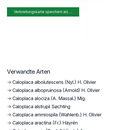
Verbreitungskarte speichern als …
Verwandte Arten
→
Caloplaca albolutescens (Nyl.) H. Olivier
→
Caloplaca albopruinosa (Arnold) H. Olivier
→
Caloplaca alociza (A. Massal.) Mig.
→
Caloplaca alstrupii Søchting
→
Caloplaca ammiospila (Wahlenb.) H. Olivier
→
Caloplaca aractina (Fr.) Häyrén