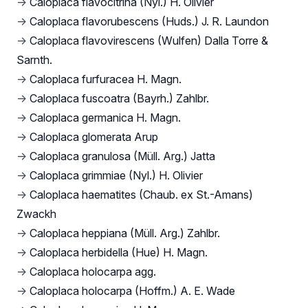
→
Caloplaca flavocitrina (Nyl.) H. Olivier
→
Caloplaca flavorubescens (Huds.) J. R. Laundon
→
Caloplaca flavovirescens (Wulfen) Dalla Torre &
Sarnth.
→
Caloplaca furfuracea H. Magn.
→
Caloplaca fuscoatra (Bayrh.) Zahlbr.
→
Caloplaca germanica H. Magn.
→
Caloplaca glomerata Arup
→
Caloplaca granulosa (Müll. Arg.) Jatta
→
Caloplaca grimmiae (Nyl.) H. Olivier
→
Caloplaca haematites (Chaub. ex St.-Amans)
Zwackh
→
Caloplaca heppiana (Müll. Arg.) Zahlbr.
→
Caloplaca herbidella (Hue) H. Magn.
→
Caloplaca holocarpa agg.
→
Caloplaca holocarpa (Hoffm.) A. E. Wade