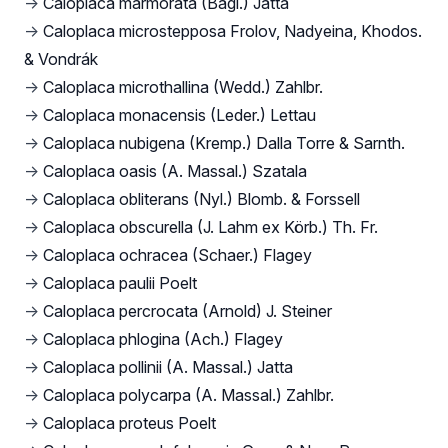
→
Caloplaca marmorata (Bagl.) Jatta
→
Caloplaca microstepposa Frolov, Nadyeina, Khodos.
& Vondrák
→
Caloplaca microthallina (Wedd.) Zahlbr.
→
Caloplaca monacensis (Leder.) Lettau
→
Caloplaca nubigena (Kremp.) Dalla Torre & Sarnth.
→
Caloplaca oasis (A. Massal.) Szatala
→
Caloplaca obliterans (Nyl.) Blomb. & Forssell
→
Caloplaca obscurella (J. Lahm ex Körb.) Th. Fr.
→
Caloplaca ochracea (Schaer.) Flagey
→
Caloplaca paulii Poelt
→
Caloplaca percrocata (Arnold) J. Steiner
→
Caloplaca phlogina (Ach.) Flagey
→
Caloplaca pollinii (A. Massal.) Jatta
→
Caloplaca polycarpa (A. Massal.) Zahlbr.
→
Caloplaca proteus Poelt