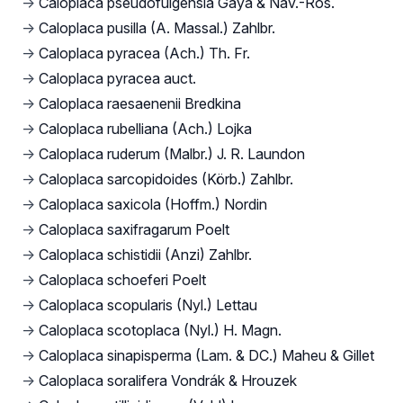
→
Caloplaca pseudofulgensia Gaya & Nav.-Ros.
→
Caloplaca pusilla (A. Massal.) Zahlbr.
→
Caloplaca pyracea (Ach.) Th. Fr.
→
Caloplaca pyracea auct.
→
Caloplaca raesaenenii Bredkina
→
Caloplaca rubelliana (Ach.) Lojka
→
Caloplaca ruderum (Malbr.) J. R. Laundon
→
Caloplaca sarcopidoides (Körb.) Zahlbr.
→
Caloplaca saxicola (Hoffm.) Nordin
→
Caloplaca saxifragarum Poelt
→
Caloplaca schistidii (Anzi) Zahlbr.
→
Caloplaca schoeferi Poelt
→
Caloplaca scopularis (Nyl.) Lettau
→
Caloplaca scotoplaca (Nyl.) H. Magn.
→
Caloplaca sinapisperma (Lam. & DC.) Maheu & Gillet
→
Caloplaca soralifera Vondrák & Hrouzek