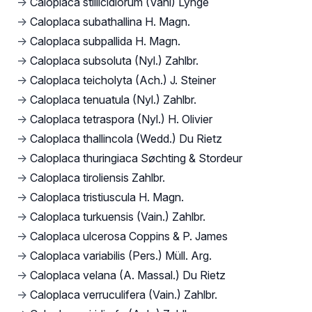
→
Caloplaca stillicidiorum (Vahl) Lynge
→
Caloplaca subathallina H. Magn.
→
Caloplaca subpallida H. Magn.
→
Caloplaca subsoluta (Nyl.) Zahlbr.
→
Caloplaca teicholyta (Ach.) J. Steiner
→
Caloplaca tenuatula (Nyl.) Zahlbr.
→
Caloplaca tetraspora (Nyl.) H. Olivier
→
Caloplaca thallincola (Wedd.) Du Rietz
→
Caloplaca thuringiaca Søchting & Stordeur
→
Caloplaca tiroliensis Zahlbr.
→
Caloplaca tristiuscula H. Magn.
→
Caloplaca turkuensis (Vain.) Zahlbr.
→
Caloplaca ulcerosa Coppins & P. James
→
Caloplaca variabilis (Pers.) Müll. Arg.
→
Caloplaca velana (A. Massal.) Du Rietz
→
Caloplaca verruculifera (Vain.) Zahlbr.