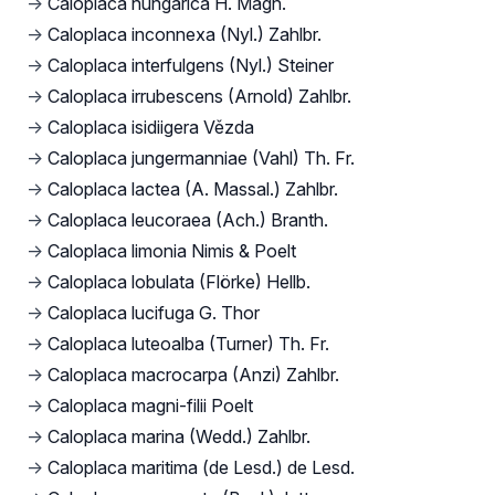
→
Caloplaca hungarica H. Magn.
→
Caloplaca inconnexa (Nyl.) Zahlbr.
→
Caloplaca interfulgens (Nyl.) Steiner
→
Caloplaca irrubescens (Arnold) Zahlbr.
→
Caloplaca isidiigera Vězda
→
Caloplaca jungermanniae (Vahl) Th. Fr.
→
Caloplaca lactea (A. Massal.) Zahlbr.
→
Caloplaca leucoraea (Ach.) Branth.
→
Caloplaca limonia Nimis & Poelt
→
Caloplaca lobulata (Flörke) Hellb.
→
Caloplaca lucifuga G. Thor
→
Caloplaca luteoalba (Turner) Th. Fr.
→
Caloplaca macrocarpa (Anzi) Zahlbr.
→
Caloplaca magni-filii Poelt
→
Caloplaca marina (Wedd.) Zahlbr.
→
Caloplaca maritima (de Lesd.) de Lesd.