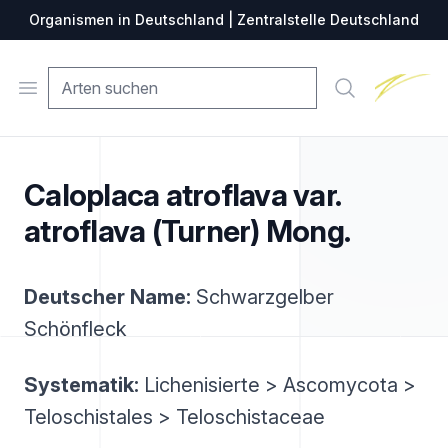
Organismen in Deutschland | Zentralstelle Deutschland
Zentralste
Open menu
Suche
Caloplaca atroflava var.
atroflava (Turner) Mong.
Deutscher Name:
Schwarzgelber
Schönfleck
Systematik:
Lichenisierte > Ascomycota >
Teloschistales > Teloschistaceae