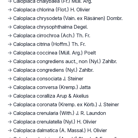
→
Caloplaca chalybaea (Fr.) Müll. Arg.
→
Caloplaca chlorina (Flot.) H. Olivier
→
Caloplaca chrysodeta (Vain. ex Räsänen) Dombr.
→
Caloplaca chrysophthalma Degel.
→
Caloplaca cirrochroa (Ach.) Th. Fr.
→
Caloplaca citrina (Hoffm.) Th. Fr.
→
Caloplaca coccinea (Müll. Arg.) Poelt
→
Caloplaca congrediens auct., non (Nyl.) Zahlbr.
→
Caloplaca congrediens (Nyl.) Zahlbr.
→
Caloplaca consociata J. Steiner
→
Caloplaca conversa (Kremp.) Jatta
→
Caloplaca coralliza Arup & Akelius
→
Caloplaca coronata (Kremp. ex Körb.) J. Steiner
→
Caloplaca crenularia (With.) J. R. Laundon
→
Caloplaca crenulatella (Nyl.) H. Olivier
→
Caloplaca dalmatica (A. Massal.) H. Olivier