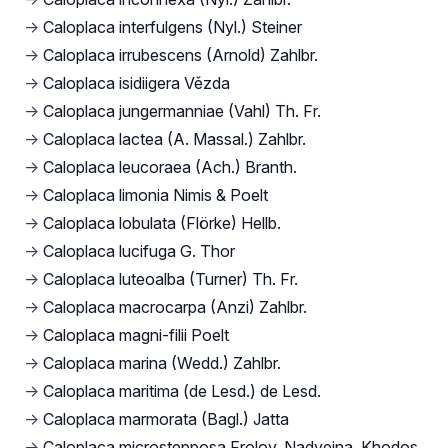
→
Caloplaca interfulgens (Nyl.) Steiner
→
Caloplaca irrubescens (Arnold) Zahlbr.
→
Caloplaca isidiigera Vězda
→
Caloplaca jungermanniae (Vahl) Th. Fr.
→
Caloplaca lactea (A. Massal.) Zahlbr.
→
Caloplaca leucoraea (Ach.) Branth.
→
Caloplaca limonia Nimis & Poelt
→
Caloplaca lobulata (Flörke) Hellb.
→
Caloplaca lucifuga G. Thor
→
Caloplaca luteoalba (Turner) Th. Fr.
→
Caloplaca macrocarpa (Anzi) Zahlbr.
→
Caloplaca magni-filii Poelt
→
Caloplaca marina (Wedd.) Zahlbr.
→
Caloplaca maritima (de Lesd.) de Lesd.
→
Caloplaca marmorata (Bagl.) Jatta
→
Caloplaca microstepposa Frolov, Nadyeina, Khodos.