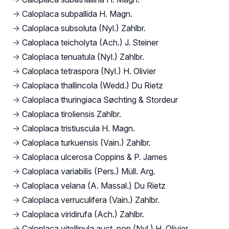
→
Caloplaca subpallida H. Magn.
→
Caloplaca subsoluta (Nyl.) Zahlbr.
→
Caloplaca teicholyta (Ach.) J. Steiner
→
Caloplaca tenuatula (Nyl.) Zahlbr.
→
Caloplaca tetraspora (Nyl.) H. Olivier
→
Caloplaca thallincola (Wedd.) Du Rietz
→
Caloplaca thuringiaca Søchting & Stordeur
→
Caloplaca tiroliensis Zahlbr.
→
Caloplaca tristiuscula H. Magn.
→
Caloplaca turkuensis (Vain.) Zahlbr.
→
Caloplaca ulcerosa Coppins & P. James
→
Caloplaca variabilis (Pers.) Müll. Arg.
→
Caloplaca velana (A. Massal.) Du Rietz
→
Caloplaca verruculifera (Vain.) Zahlbr.
→
Caloplaca viridirufa (Ach.) Zahlbr.
→
Caloplaca vitellinula auct. non (Nyl.) H. Olivier