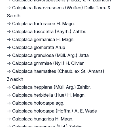
→
Caloplaca flavovirescens (Wulfen) Dalla Torre &
Sarnth.
→
Caloplaca furfuracea H. Magn.
→
Caloplaca fuscoatra (Bayrh.) Zahlbr.
→
Caloplaca germanica H. Magn.
→
Caloplaca glomerata Arup
→
Caloplaca granulosa (Müll. Arg.) Jatta
→
Caloplaca grimmiae (Nyl.) H. Olivier
→
Caloplaca haematites (Chaub. ex St.-Amans)
Zwackh
→
Caloplaca heppiana (Müll. Arg.) Zahlbr.
→
Caloplaca herbidella (Hue) H. Magn.
→
Caloplaca holocarpa agg.
→
Caloplaca holocarpa (Hoffm.) A. E. Wade
→
Caloplaca hungarica H. Magn.
→
Caloplaca inconnexa (Nyl.) Zahlbr.