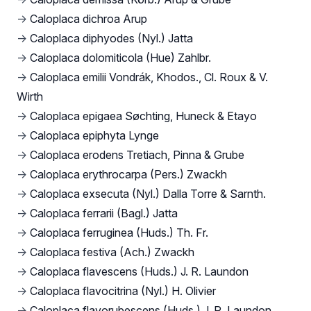
→
Caloplaca dichroa Arup
→
Caloplaca diphyodes (Nyl.) Jatta
→
Caloplaca dolomiticola (Hue) Zahlbr.
→
Caloplaca emilii Vondrák, Khodos., Cl. Roux & V.
Wirth
→
Caloplaca epigaea Søchting, Huneck & Etayo
→
Caloplaca epiphyta Lynge
→
Caloplaca erodens Tretiach, Pinna & Grube
→
Caloplaca erythrocarpa (Pers.) Zwackh
→
Caloplaca exsecuta (Nyl.) Dalla Torre & Sarnth.
→
Caloplaca ferrarii (Bagl.) Jatta
→
Caloplaca ferruginea (Huds.) Th. Fr.
→
Caloplaca festiva (Ach.) Zwackh
→
Caloplaca flavescens (Huds.) J. R. Laundon
→
Caloplaca flavocitrina (Nyl.) H. Olivier
→
Caloplaca flavorubescens (Huds.) J. R. Laundon