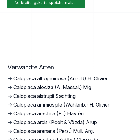
Verbreitungskarte speichern als …
Verwandte Arten
→
Caloplaca albopruinosa (Arnold) H. Olivier
→
Caloplaca alociza (A. Massal.) Mig.
→
Caloplaca alstrupii Søchting
→
Caloplaca ammiospila (Wahlenb.) H. Olivier
→
Caloplaca aractina (Fr.) Häyrén
→
Caloplaca arcis (Poelt & Vězda) Arup
→
Caloplaca arenaria (Pers.) Müll. Arg.
→
Caloplaca areolata (Zahlbr.) Clauzade