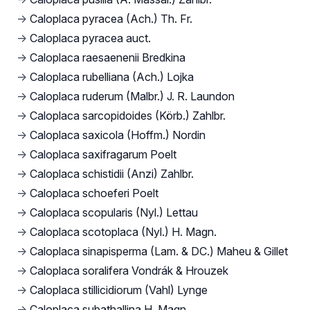
→
Caloplaca pyracea (Ach.) Th. Fr.
→
Caloplaca pyracea auct.
→
Caloplaca raesaenenii Bredkina
→
Caloplaca rubelliana (Ach.) Lojka
→
Caloplaca ruderum (Malbr.) J. R. Laundon
→
Caloplaca sarcopidoides (Körb.) Zahlbr.
→
Caloplaca saxicola (Hoffm.) Nordin
→
Caloplaca saxifragarum Poelt
→
Caloplaca schistidii (Anzi) Zahlbr.
→
Caloplaca schoeferi Poelt
→
Caloplaca scopularis (Nyl.) Lettau
→
Caloplaca scotoplaca (Nyl.) H. Magn.
→
Caloplaca sinapisperma (Lam. & DC.) Maheu & Gillet
→
Caloplaca soralifera Vondrák & Hrouzek
→
Caloplaca stillicidiorum (Vahl) Lynge
→
Caloplaca subathallina H. Magn.