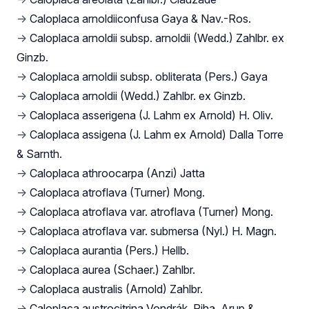
→
Caloplaca arnoldiiconfusa Gaya & Nav.-Ros.
→
Caloplaca arnoldii subsp. arnoldii (Wedd.) Zahlbr. ex
Ginzb.
→
Caloplaca arnoldii subsp. obliterata (Pers.) Gaya
→
Caloplaca arnoldii (Wedd.) Zahlbr. ex Ginzb.
→
Caloplaca asserigena (J. Lahm ex Arnold) H. Oliv.
→
Caloplaca assigena (J. Lahm ex Arnold) Dalla Torre
& Sarnth.
→
Caloplaca athroocarpa (Anzi) Jatta
→
Caloplaca atroflava (Turner) Mong.
→
Caloplaca atroflava var. atroflava (Turner) Mong.
→
Caloplaca atroflava var. submersa (Nyl.) H. Magn.
→
Caloplaca aurantia (Pers.) Hellb.
→
Caloplaca aurea (Schaer.) Zahlbr.
→
Caloplaca australis (Arnold) Zahlbr.
→
Caloplaca austrocitrina Vondrák, Riha, Arup &