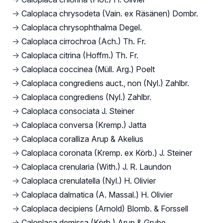
→
Caloplaca chrysodeta (Vain. ex Räsänen) Dombr.
→
Caloplaca chrysophthalma Degel.
→
Caloplaca cirrochroa (Ach.) Th. Fr.
→
Caloplaca citrina (Hoffm.) Th. Fr.
→
Caloplaca coccinea (Müll. Arg.) Poelt
→
Caloplaca congrediens auct., non (Nyl.) Zahlbr.
→
Caloplaca congrediens (Nyl.) Zahlbr.
→
Caloplaca consociata J. Steiner
→
Caloplaca conversa (Kremp.) Jatta
→
Caloplaca coralliza Arup & Akelius
→
Caloplaca coronata (Kremp. ex Körb.) J. Steiner
→
Caloplaca crenularia (With.) J. R. Laundon
→
Caloplaca crenulatella (Nyl.) H. Olivier
→
Caloplaca dalmatica (A. Massal.) H. Olivier
→
Caloplaca decipiens (Arnold) Blomb. & Forssell
→
Caloplaca demissa (Körb.) Arup & Grube