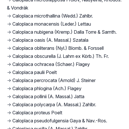
& Vondrák
→
Caloplaca microthallina (Wedd.) Zahlbr.
→
Caloplaca monacensis (Leder.) Lettau
→
Caloplaca nubigena (Kremp.) Dalla Torre & Sarnth.
→
Caloplaca oasis (A. Massal.) Szatala
→
Caloplaca obliterans (Nyl.) Blomb. & Forssell
→
Caloplaca obscurella (J. Lahm ex Körb.) Th. Fr.
→
Caloplaca ochracea (Schaer.) Flagey
→
Caloplaca paulii Poelt
→
Caloplaca percrocata (Arnold) J. Steiner
→
Caloplaca phlogina (Ach.) Flagey
→
Caloplaca pollinii (A. Massal.) Jatta
→
Caloplaca polycarpa (A. Massal.) Zahlbr.
→
Caloplaca proteus Poelt
→
Caloplaca pseudofulgensia Gaya & Nav.-Ros.
→
Caloplaca pusilla (A. Massal.) Zahlbr.