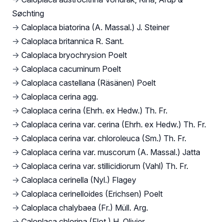
Søchting
→
Caloplaca biatorina (A. Massal.) J. Steiner
→
Caloplaca britannica R. Sant.
→
Caloplaca bryochrysion Poelt
→
Caloplaca cacuminum Poelt
→
Caloplaca castellana (Räsänen) Poelt
→
Caloplaca cerina agg.
→
Caloplaca cerina (Ehrh. ex Hedw.) Th. Fr.
→
Caloplaca cerina var. cerina (Ehrh. ex Hedw.) Th. Fr.
→
Caloplaca cerina var. chloroleuca (Sm.) Th. Fr.
→
Caloplaca cerina var. muscorum (A. Massal.) Jatta
→
Caloplaca cerina var. stillicidiorum (Vahl) Th. Fr.
→
Caloplaca cerinella (Nyl.) Flagey
→
Caloplaca cerinelloides (Erichsen) Poelt
→
Caloplaca chalybaea (Fr.) Müll. Arg.
→
Caloplaca chlorina (Flot.) H. Olivier