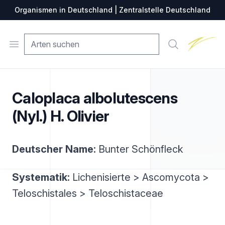
Organismen in Deutschland | Zentralstelle Deutschland
Zentralste
Open menu
Suche
Caloplaca albolutescens
(Nyl.) H. Olivier
Deutscher Name:
Bunter Schönfleck
Systematik:
Lichenisierte > Ascomycota >
Teloschistales > Teloschistaceae