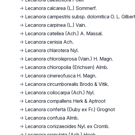
→
Lecanora calcarea (L.) Sommerf.
→
Lecanora campestris subsp. dolomitica O. L. Gilber
→
Lecanora carpinea (L.) Vain.
→
Lecanora cateilea (Ach.) A. Massal.
→
Lecanora cenisia Ach.
→
Lecanora chlarotera Nyl.
→
Lecanora chloroleprosa (Vain.) H. Magn.
→
Lecanora chloropolia (Erichsen) Almb.
→
Lecanora cinereofusca H. Magn.
→
Lecanora circumborealis Brodo & Vitik.
→
Lecanora coilocarpa (Ach.) Nyl.
→
Lecanora compallens Herk & Aptroot
→
Lecanora conferta (Duby ex Fr.) Grognot
→
Lecanora confusa Almb.
→
Lecanora conizaeoides Nyl. ex Cromb.
→
Lecanora crenulata (Ach.) Hook.