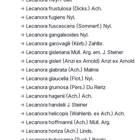
→
Lecanora frustulosa (Dicks.) Ach.
→
Lecanora fugiens Nyl.
→
Lecanora fuscescens (Sommerf.) Nyl.
→
Lecanora gangaleoides Nyl.
→
Lecanora garovaglii (Körb.) Zahlbr.
→
Lecanora gisleriana Müll. Arg. em. J. Steiner
→
Lecanora gisleri (Anzi ex Arnold) Anzi ex Arnold
→
Lecanora glabrata (Ach.) Malme
→
Lecanora glaucella (Flot.) Nyl.
→
Lecanora grumosa (Pers.) Du Rietz
→
Lecanora hagenii (Ach.) Ach.
→
Lecanora handelii J. Steiner
→
Lecanora helicopis (Wahlenb. ex Ach.) Ach.
→
Lecanora hoffmannii (Ach.) Müll. Arg.
→
Lecanora horiza (Ach.) Linds.
→
Lecanora hybocarpa (Tuck.) Brodo