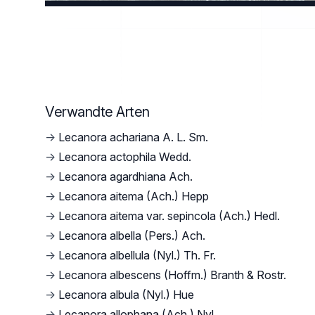
Verwandte Arten
→
Lecanora achariana A. L. Sm.
→
Lecanora actophila Wedd.
→
Lecanora agardhiana Ach.
→
Lecanora aitema (Ach.) Hepp
→
Lecanora aitema var. sepincola (Ach.) Hedl.
→
Lecanora albella (Pers.) Ach.
→
Lecanora albellula (Nyl.) Th. Fr.
→
Lecanora albescens (Hoffm.) Branth & Rostr.
→
Lecanora albula (Nyl.) Hue
→
Lecanora allophana (Ach.) Nyl.