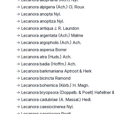
→
Lecanora alpigena (Ach.) Cl. Roux
→
Lecanora anopta Nyl.
→
Lecanora anoptiza Nyl.
→
Lecanora antiqua J. R. Laundon
→
Lecanora argentata (Ach.) Malme
→
Lecanora argopholis (Ach.) Ach.
→
Lecanora aspersa Borrer
→
Lecanora atra (Huds.) Ach.
→
Lecanora badia (Hoffm.) Ach.
→
Lecanora barkmaniana Aptroot & Herk
→
Lecanora bicincta Ramond
→
Lecanora bohemica (Körb.) H. Magn.
→
Lecanora bryopsora (Doppelb. & Poelt) Hafellner 
→
Lecanora cadubriae (A. Massal.) Hedl.
→
Lecanora caesiocinerea Nyl.
→
Lecanora caesiosora Poelt