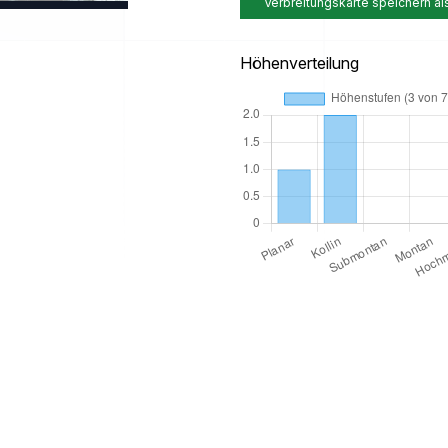
Verbreitungskarte speichern al
Höhenverteilung