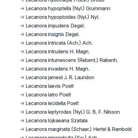
→
Lecanora hypoptella (Nyl.) Grummann
→
Lecanora hypoptoides (Nyl.) Nyl.
→
Lecanora impudens Degel.
→
Lecanora insignis Degel.
→
Lecanora intricata (Ach.) Ach.
→
Lecanora intrudens H. Magn.
→
Lecanora intumescens (Rebent.) Rabenh.
→
Lecanora invadens H. Magn.
→
Lecanora jamesii J. R. Laundon
→
Lecanora laevis Poelt
→
Lecanora latro Poelt
→
Lecanora lecidella Poelt
→
Lecanora leptyrodes (Nyl.) G. B. F. Nilsson
→
Lecanora lojkaeana Szatala
→
Lecanora marginata (Schaer.) Hertel & Rambold
→
Lecanora microphylla (Sw.) Ach.