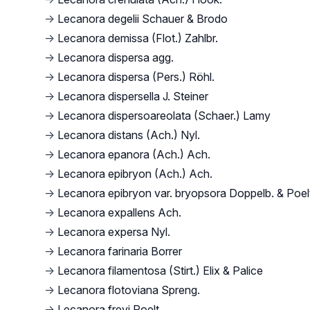
→
Lecanora degelii Schauer & Brodo
→
Lecanora demissa (Flot.) Zahlbr.
→
Lecanora dispersa agg.
→
Lecanora dispersa (Pers.) Röhl.
→
Lecanora dispersella J. Steiner
→
Lecanora dispersoareolata (Schaer.) Lamy
→
Lecanora distans (Ach.) Nyl.
→
Lecanora epanora (Ach.) Ach.
→
Lecanora epibryon (Ach.) Ach.
→
Lecanora epibryon var. bryopsora Doppelb. & Poel
→
Lecanora expallens Ach.
→
Lecanora expersa Nyl.
→
Lecanora farinaria Borrer
→
Lecanora filamentosa (Stirt.) Elix & Palice
→
Lecanora flotoviana Spreng.
→
Lecanora freyi Poelt