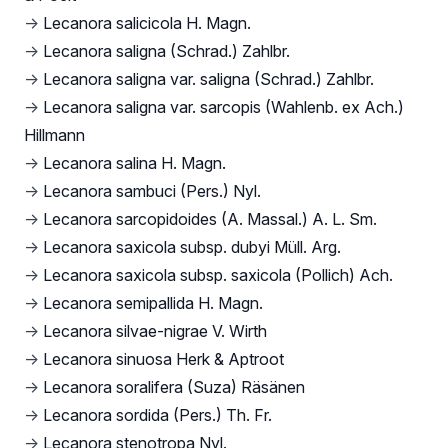
→
Lecanora salicicola H. Magn.
→
Lecanora saligna (Schrad.) Zahlbr.
→
Lecanora saligna var. saligna (Schrad.) Zahlbr.
→
Lecanora saligna var. sarcopis (Wahlenb. ex Ach.)
Hillmann
→
Lecanora salina H. Magn.
→
Lecanora sambuci (Pers.) Nyl.
→
Lecanora sarcopidoides (A. Massal.) A. L. Sm.
→
Lecanora saxicola subsp. dubyi Müll. Arg.
→
Lecanora saxicola subsp. saxicola (Pollich) Ach.
→
Lecanora semipallida H. Magn.
→
Lecanora silvae-nigrae V. Wirth
→
Lecanora sinuosa Herk & Aptroot
→
Lecanora soralifera (Suza) Räsänen
→
Lecanora sordida (Pers.) Th. Fr.
→
Lecanora stenotropa Nyl.