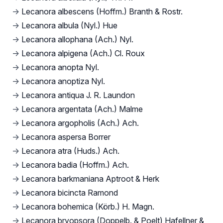
→
Lecanora albescens (Hoffm.) Branth & Rostr.
→
Lecanora albula (Nyl.) Hue
→
Lecanora allophana (Ach.) Nyl.
→
Lecanora alpigena (Ach.) Cl. Roux
→
Lecanora anopta Nyl.
→
Lecanora anoptiza Nyl.
→
Lecanora antiqua J. R. Laundon
→
Lecanora argentata (Ach.) Malme
→
Lecanora argopholis (Ach.) Ach.
→
Lecanora aspersa Borrer
→
Lecanora atra (Huds.) Ach.
→
Lecanora badia (Hoffm.) Ach.
→
Lecanora barkmaniana Aptroot & Herk
→
Lecanora bicincta Ramond
→
Lecanora bohemica (Körb.) H. Magn.
→
Lecanora bryopsora (Doppelb. & Poelt) Hafellner &