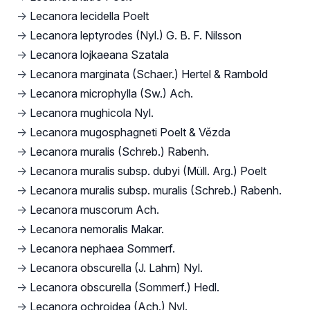
→
Lecanora lecidella Poelt
→
Lecanora leptyrodes (Nyl.) G. B. F. Nilsson
→
Lecanora lojkaeana Szatala
→
Lecanora marginata (Schaer.) Hertel & Rambold
→
Lecanora microphylla (Sw.) Ach.
→
Lecanora mughicola Nyl.
→
Lecanora mugosphagneti Poelt & Vězda
→
Lecanora muralis (Schreb.) Rabenh.
→
Lecanora muralis subsp. dubyi (Müll. Arg.) Poelt
→
Lecanora muralis subsp. muralis (Schreb.) Rabenh.
→
Lecanora muscorum Ach.
→
Lecanora nemoralis Makar.
→
Lecanora nephaea Sommerf.
→
Lecanora obscurella (J. Lahm) Nyl.
→
Lecanora obscurella (Sommerf.) Hedl.
→
Lecanora ochroidea (Ach.) Nyl.