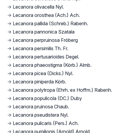
→
Lecanora olivacella Nyl.
→
Lecanora orosthea (Ach.) Ach.
→
Lecanora pallida (Schreb.) Rabenh.
→
Lecanora pannonica Szatala
→
Lecanora perpruinosa Fröberg
→
Lecanora persimilis Th. Fr.
→
Lecanora pertusarioides Degel.
→
Lecanora phaeostigma (Körb.) Almb.
→
Lecanora picea (Dicks.) Nyl.
→
Lecanora piniperda Körb.
→
Lecanora polytropa (Ehrh. ex Hoffm.) Rabenh.
→
Lecanora populicola (DC.) Duby
→
Lecanora pruinosa Chaub.
→
Lecanora pseudistera Nyl.
→
Lecanora pulicaris (Pers.) Ach.
→
Lecanora pumilionis (Arnold) Arnold