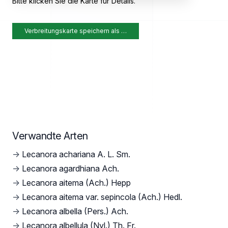
Bitte klicken Sie die Karte für Details.
Verbreitungskarte speichern als …
Verwandte Arten
→
Lecanora achariana A. L. Sm.
→
Lecanora agardhiana Ach.
→
Lecanora aitema (Ach.) Hepp
→
Lecanora aitema var. sepincola (Ach.) Hedl.
→
Lecanora albella (Pers.) Ach.
→
Lecanora albellula (Nyl.) Th. Fr.