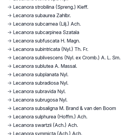
→
Lecanora strobilina (Spreng.) Kieff.
→
Lecanora subaurea Zahlbr.
→
Lecanora subcarnea (Lilj.) Ach.
→
Lecanora subcarpinea Szatala
→
Lecanora subfuscata H. Magn.
→
Lecanora subintricata (Nyl.) Th. Fr.
→
Lecanora sublivescens (Nyl. ex Cromb.) A. L. Sm.
→
Lecanora sublutea A. Massal.
→
Lecanora subplanata Nyl.
→
Lecanora subradiosa Nyl.
→
Lecanora subravida Nyl.
→
Lecanora subrugosa Nyl.
→
Lecanora subsaligna M. Brand & van den Boom
→
Lecanora sulphurea (Hoffm.) Ach.
→
Lecanora swartzii (Ach.) Ach.
→
Lecanora symmicta (Ach.) Ach.