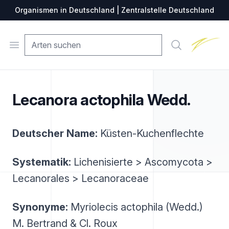
Organismen in Deutschland | Zentralstelle Deutschland
Zentralste
Open menu
Suche
Lecanora actophila Wedd.
Deutscher Name:
Küsten-Kuchenflechte
Systematik:
Lichenisierte > Ascomycota >
Lecanorales > Lecanoraceae
Synonyme:
Myriolecis actophila (Wedd.)
M. Bertrand & Cl. Roux