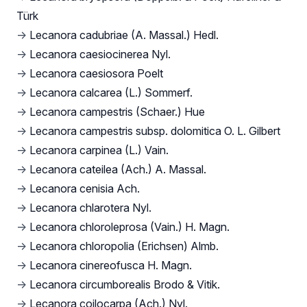
Türk
→
Lecanora cadubriae (A. Massal.) Hedl.
→
Lecanora caesiocinerea Nyl.
→
Lecanora caesiosora Poelt
→
Lecanora calcarea (L.) Sommerf.
→
Lecanora campestris (Schaer.) Hue
→
Lecanora campestris subsp. dolomitica O. L. Gilbert
→
Lecanora carpinea (L.) Vain.
→
Lecanora cateilea (Ach.) A. Massal.
→
Lecanora cenisia Ach.
→
Lecanora chlarotera Nyl.
→
Lecanora chloroleprosa (Vain.) H. Magn.
→
Lecanora chloropolia (Erichsen) Almb.
→
Lecanora cinereofusca H. Magn.
→
Lecanora circumborealis Brodo & Vitik.
→
Lecanora coilocarpa (Ach.) Nyl.