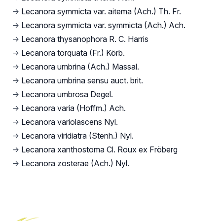
→
Lecanora symmicta var. aitema (Ach.) Th. Fr.
→
Lecanora symmicta var. symmicta (Ach.) Ach.
→
Lecanora thysanophora R. C. Harris
→
Lecanora torquata (Fr.) Körb.
→
Lecanora umbrina (Ach.) Massal.
→
Lecanora umbrina sensu auct. brit.
→
Lecanora umbrosa Degel.
→
Lecanora varia (Hoffm.) Ach.
→
Lecanora variolascens Nyl.
→
Lecanora viridiatra (Stenh.) Nyl.
→
Lecanora xanthostoma Cl. Roux ex Fröberg
→
Lecanora zosterae (Ach.) Nyl.
Footer