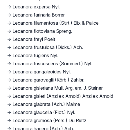
→
Lecanora expersa Nyl.
→
Lecanora farinaria Borrer
→
Lecanora filamentosa (Stirt.) Elix & Palice
→
Lecanora flotoviana Spreng.
→
Lecanora freyi Poelt
→
Lecanora frustulosa (Dicks.) Ach.
→
Lecanora fugiens Nyl.
→
Lecanora fuscescens (Sommerf.) Nyl.
→
Lecanora gangaleoides Nyl.
→
Lecanora garovaglii (Körb.) Zahlbr.
→
Lecanora gisleriana Müll. Arg. em. J. Steiner
→
Lecanora gisleri (Anzi ex Arnold) Anzi ex Arnold
→
Lecanora glabrata (Ach.) Malme
→
Lecanora glaucella (Flot.) Nyl.
→
Lecanora grumosa (Pers.) Du Rietz
→
Lecanora hagenii (Ach.) Ach.