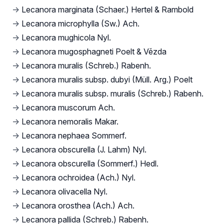
→
Lecanora marginata (Schaer.) Hertel & Rambold
→
Lecanora microphylla (Sw.) Ach.
→
Lecanora mughicola Nyl.
→
Lecanora mugosphagneti Poelt & Vězda
→
Lecanora muralis (Schreb.) Rabenh.
→
Lecanora muralis subsp. dubyi (Müll. Arg.) Poelt
→
Lecanora muralis subsp. muralis (Schreb.) Rabenh.
→
Lecanora muscorum Ach.
→
Lecanora nemoralis Makar.
→
Lecanora nephaea Sommerf.
→
Lecanora obscurella (J. Lahm) Nyl.
→
Lecanora obscurella (Sommerf.) Hedl.
→
Lecanora ochroidea (Ach.) Nyl.
→
Lecanora olivacella Nyl.
→
Lecanora orosthea (Ach.) Ach.
→
Lecanora pallida (Schreb.) Rabenh.