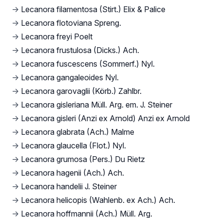
→
Lecanora filamentosa (Stirt.) Elix & Palice
→
Lecanora flotoviana Spreng.
→
Lecanora freyi Poelt
→
Lecanora frustulosa (Dicks.) Ach.
→
Lecanora fuscescens (Sommerf.) Nyl.
→
Lecanora gangaleoides Nyl.
→
Lecanora garovaglii (Körb.) Zahlbr.
→
Lecanora gisleriana Müll. Arg. em. J. Steiner
→
Lecanora gisleri (Anzi ex Arnold) Anzi ex Arnold
→
Lecanora glabrata (Ach.) Malme
→
Lecanora glaucella (Flot.) Nyl.
→
Lecanora grumosa (Pers.) Du Rietz
→
Lecanora hagenii (Ach.) Ach.
→
Lecanora handelii J. Steiner
→
Lecanora helicopis (Wahlenb. ex Ach.) Ach.
→
Lecanora hoffmannii (Ach.) Müll. Arg.