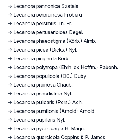
→
Lecanora pannonica Szatala
→
Lecanora perpruinosa Fröberg
→
Lecanora persimilis Th. Fr.
→
Lecanora pertusarioides Degel.
→
Lecanora phaeostigma (Körb.) Almb.
→
Lecanora picea (Dicks.) Nyl.
→
Lecanora piniperda Körb.
→
Lecanora polytropa (Ehrh. ex Hoffm.) Rabenh.
→
Lecanora populicola (DC.) Duby
→
Lecanora pruinosa Chaub.
→
Lecanora pseudistera Nyl.
→
Lecanora pulicaris (Pers.) Ach.
→
Lecanora pumilionis (Arnold) Arnold
→
Lecanora pupillaris Nyl.
→
Lecanora pycnocarpa H. Magn.
→
Lecanora quercicola Coppins & P. James