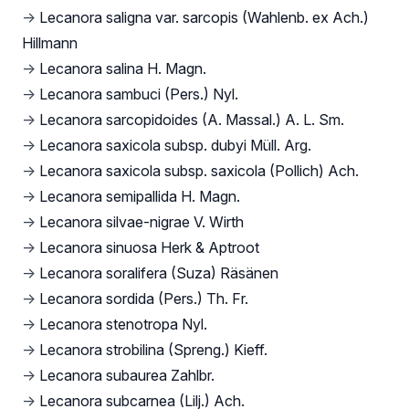
→
Lecanora saligna var. sarcopis (Wahlenb. ex Ach.)
Hillmann
→
Lecanora salina H. Magn.
→
Lecanora sambuci (Pers.) Nyl.
→
Lecanora sarcopidoides (A. Massal.) A. L. Sm.
→
Lecanora saxicola subsp. dubyi Müll. Arg.
→
Lecanora saxicola subsp. saxicola (Pollich) Ach.
→
Lecanora semipallida H. Magn.
→
Lecanora silvae-nigrae V. Wirth
→
Lecanora sinuosa Herk & Aptroot
→
Lecanora soralifera (Suza) Räsänen
→
Lecanora sordida (Pers.) Th. Fr.
→
Lecanora stenotropa Nyl.
→
Lecanora strobilina (Spreng.) Kieff.
→
Lecanora subaurea Zahlbr.
→
Lecanora subcarnea (Lilj.) Ach.