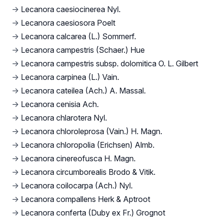
→
Lecanora caesiocinerea Nyl.
→
Lecanora caesiosora Poelt
→
Lecanora calcarea (L.) Sommerf.
→
Lecanora campestris (Schaer.) Hue
→
Lecanora campestris subsp. dolomitica O. L. Gilbert
→
Lecanora carpinea (L.) Vain.
→
Lecanora cateilea (Ach.) A. Massal.
→
Lecanora cenisia Ach.
→
Lecanora chlarotera Nyl.
→
Lecanora chloroleprosa (Vain.) H. Magn.
→
Lecanora chloropolia (Erichsen) Almb.
→
Lecanora cinereofusca H. Magn.
→
Lecanora circumborealis Brodo & Vitik.
→
Lecanora coilocarpa (Ach.) Nyl.
→
Lecanora compallens Herk & Aptroot
→
Lecanora conferta (Duby ex Fr.) Grognot