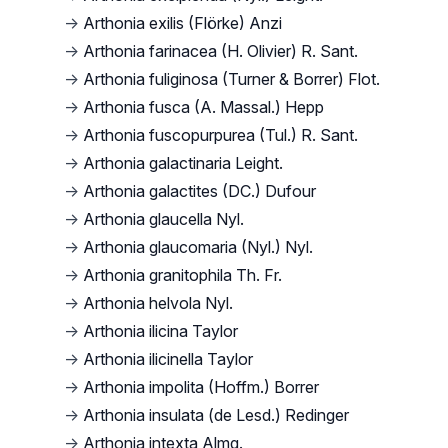
→
Arthonia exilis (Flörke) Anzi
→
Arthonia farinacea (H. Olivier) R. Sant.
→
Arthonia fuliginosa (Turner & Borrer) Flot.
→
Arthonia fusca (A. Massal.) Hepp
→
Arthonia fuscopurpurea (Tul.) R. Sant.
→
Arthonia galactinaria Leight.
→
Arthonia galactites (DC.) Dufour
→
Arthonia glaucella Nyl.
→
Arthonia glaucomaria (Nyl.) Nyl.
→
Arthonia granitophila Th. Fr.
→
Arthonia helvola Nyl.
→
Arthonia ilicina Taylor
→
Arthonia ilicinella Taylor
→
Arthonia impolita (Hoffm.) Borrer
→
Arthonia insulata (de Lesd.) Redinger
→
Arthonia intexta Almq.