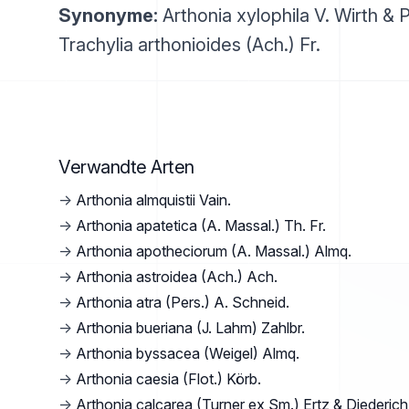
Synonyme:
Arthonia xylophila V. Wirth & 
Trachylia arthonioides (Ach.) Fr.
Verwandte Arten
→
Arthonia almquistii Vain.
→
Arthonia apatetica (A. Massal.) Th. Fr.
→
Arthonia apotheciorum (A. Massal.) Almq.
→
Arthonia astroidea (Ach.) Ach.
→
Arthonia atra (Pers.) A. Schneid.
→
Arthonia bueriana (J. Lahm) Zahlbr.
→
Arthonia byssacea (Weigel) Almq.
→
Arthonia caesia (Flot.) Körb.
→
Arthonia calcarea (Turner ex Sm.) Ertz & Diederich