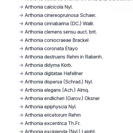
→
Arthonia calcicola Nyl.
→
Arthonia cinereopruinosa Schaer.
→
Arthonia cinnabarina (DC.) Wallr.
→
Arthonia clemens sensu auct. brit.
→
Arthonia coniocraeae Brackel
→
Arthonia coronata Etayo
→
Arthonia destruens Rehm in Rabenh.
→
Arthonia didyma Körb.
→
Arthonia digitatae Hafellner
→
Arthonia dispersa (Schrad.) Nyl.
→
Arthonia elegans (Ach.) Almq.
→
Arthonia endlicheri (Garov.) Oksner
→
Arthonia epiphyscia Nyl.
→
Arthonia ericetorum Rehm
→
Arthonia excentrica Th.Fr.
→
Arthonia excipienda (Nyl.) Leight.