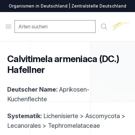
Organismen in Deutschland | Zentralstelle Deutschland
Zentralste
Open menu
Suche
Calvitimela armeniaca (DC.)
Hafellner
Deutscher Name:
Aprikosen-
Kuchenflechte
Systematik:
Lichenisierte > Ascomycota >
Lecanorales > Tephromelataceae