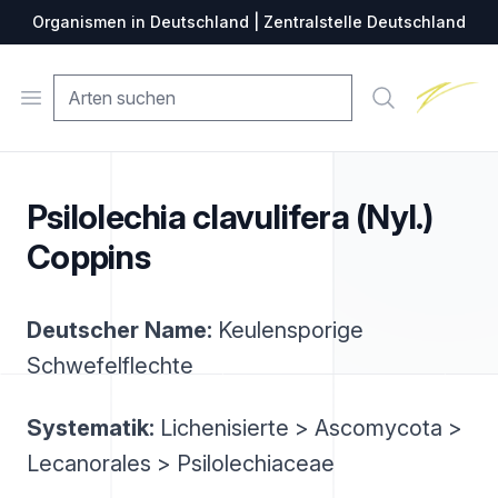
Organismen in Deutschland | Zentralstelle Deutschland
Zentralste
Open menu
Suche
Psilolechia clavulifera (Nyl.)
Coppins
Deutscher Name:
Keulensporige
Schwefelflechte
Systematik:
Lichenisierte > Ascomycota >
Lecanorales > Psilolechiaceae